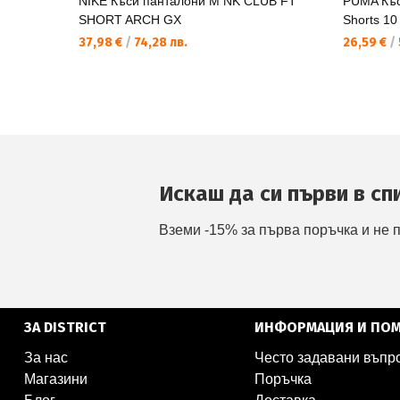
NIKE Къси панталони M NK CLUB FT
PUMA Къс
SHORT ARCH GX
Shorts 10
37,98 €
/
74,28 лв.
26,59 €
/
Искаш да си първи в сп
Вземи -15% за първа поръчка и не 
ЗА DISTRICT
ИНФОРМАЦИЯ И ПО
За нас
Често задавани въпр
Магазини
Поръчка