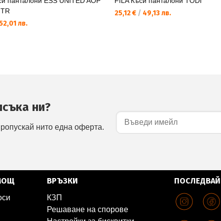
и панталони ESS UNITED AOP
FILA Къси панталони TODI
 TR
25,12 €
/
49,13 лв.
52,01 лв.
исъка ни?
пропускай нито една оферта.
МОЩ
ВРЪЗКИ
ПОСЛЕДВАЙ
оси
КЗП
Решаване на спорове