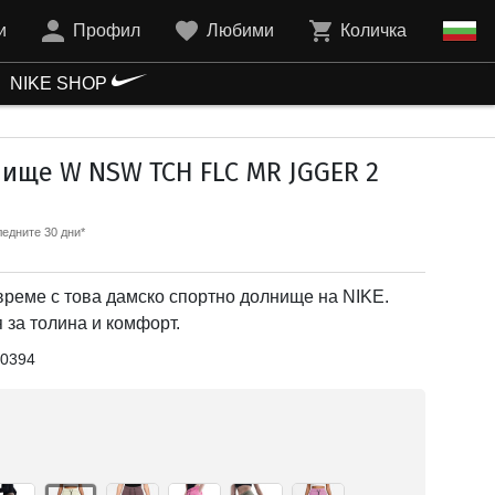
и
Профил
Любими
Количка
NIKE SHOP
ище W NSW TCH FLC MR JGGER 2
едните 30 дни*
време с това дамско спортно долнище на NIKE.
 за толина и комфорт.
0394