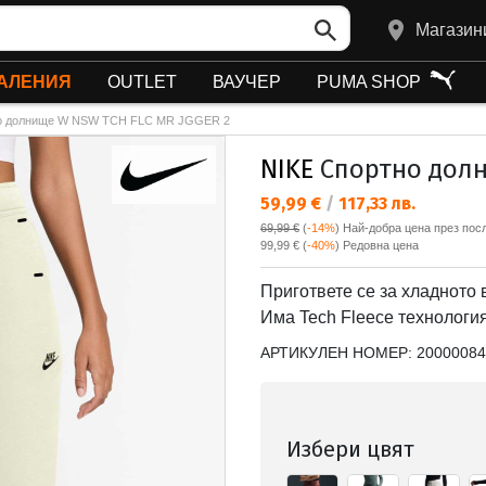
Магазин
АЛЕНИЯ
OUTLET
ВАУЧЕР
PUMA SHOP
о долнище W NSW TCH FLC MR JGGER 2
NIKE
Спортно долн
Текуща цена:
59,99 €
/
117,33 лв.
69,99 €
(
-14%
)
Най-добра цена през посл
Редовна цена:
99,99 €
(
-40%
) Редовна цена
Пригответе се за хладното 
Има Tech Fleece технология
АРТИКУЛЕН НОМЕР:
20000084
Избери цвят