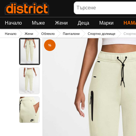
Търсене
Начало
Мъже
Жени
Деца
Марки
НАМ
Начало
Жени
Облекло
Панталони
Спортно долнище
Спортн
%