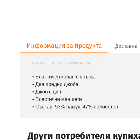
Информация за продукта
Информация за продукта
Доставка
АРТИКУЛЕН НОМЕР:
200000840394
NIKE-HV6779
• Еластичен колан с връзка
• Два предни джоба
• Джоб с цип
• Еластични маншети
• Състав: 53% памук, 47% полиестер
Други потребители купих