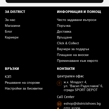
ЗА DISTRICT
ИНФОРМАЦИЯ И ПОМОЩ
За нас
Често задавани въпроси
Магазини
Поръчка
Блог
Доставка
Кариери
Връщане
Click & Collect
Ваучери за подарък
Плащане на вноски
Преминаване към еврото
ВРЪЗКИ
КОНТАКТИ
Централен офис
КЗП
ж.к. Младост 4,
Решаване на спорове
ул. “Васил Радославов” 6,
Настройки за бисквитки
сграда SPORT DEPOT
Call Center
eshop@districtshoes.bg
0701 91009