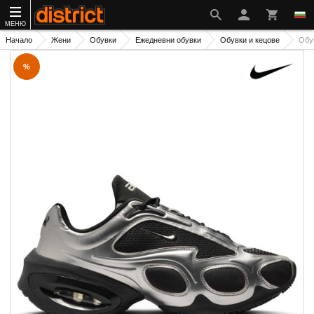
МЕНЮ
Начало
Жени
Обувки
Ежедневни обувки
Обувки и кецове
Обу
%