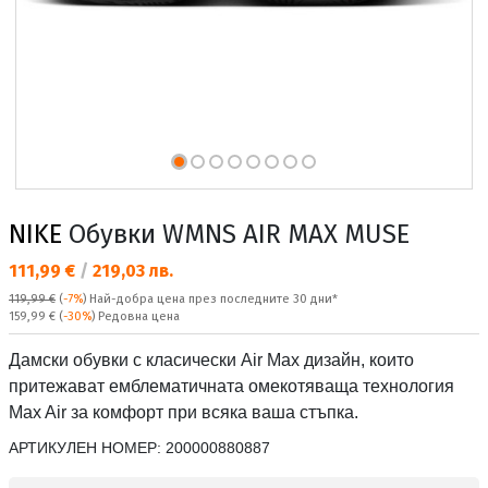
NIKE
Обувки WMNS AIR MAX MUSE
Текуща цена:
111,99 €
/
219,03 лв.
119,99 €
(
-7%
)
Най-добра цена през последните 30 дни*
Редовна цена:
159,99 €
(
-30%
) Редовна цена
Дамски обувки с класически Air Max дизайн, които
притежават емблематичната омекотяваща технология
Max Air за комфорт при всяка ваша стъпка.
АРТИКУЛЕН НОМЕР:
200000880887