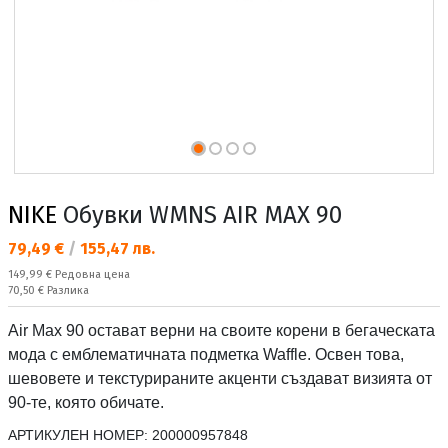
NIKE
Обувки WMNS AIR MAX 90
Текуща цена:
79,49 €
/
155,47 лв.
Редовна цена:
149,99 €
Редовна цена
Спестявате:
70,50 €
Разлика
Air Max 90 остават верни на своите корени в бегаческата
мода с емблематичната подметка Waffle. Освен това,
шевовете и текстурираните акценти създават визията от
90-те, която обичате.
АРТИКУЛЕН НОМЕР:
200000957848