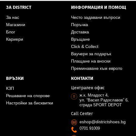
ЗА DISTRICT
ИНФОРМАЦИЯ И ПОМОЩ
За нас
Често задавани въпроси
Магазини
Поръчка
Блог
Доставка
Кариери
Връщане
Click & Collect
Ваучери за подарък
Плащане на вноски
Преминаване към еврото
ВРЪЗКИ
КОНТАКТИ
Централен офис
КЗП
ж.к. Младост 4,
Решаване на спорове
ул. “Васил Радославов” 6,
Настройки за бисквитки
сграда SPORT DEPOT
Call Center
eshop@districtshoes.bg
0701 91009