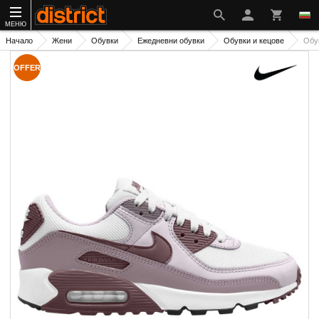
МЕНЮ
Начало
Жени
Обувки
Ежедневни обувки
Обувки и кецове
Обу
OFFER