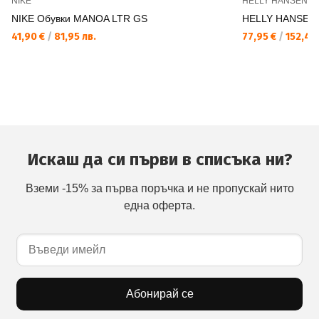
NIKE
HELLY HANSEN
NIKE Обувки MANOA LTR GS
HELLY HANSEN
41,90 €
/
81,95 лв.
77,95 €
/
152,46 
Искаш да си първи в списъка ни?
Вземи -15% за първа поръчка и не пропускай нито
една оферта.
Абонирай се