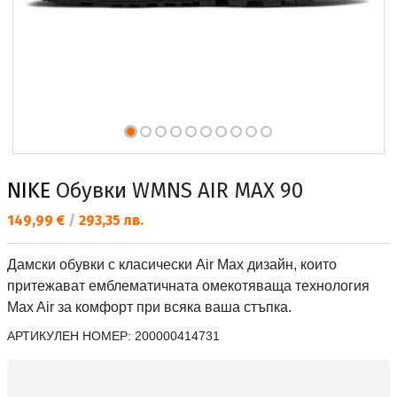
NIKE
Обувки WMNS AIR MAX 90
Текуща цена:
149,99 €
/
293,35 лв.
Дамски обувки с класически Air Max дизайн, които
притежават емблематичната омекотяваща технология
Max Air за комфорт при всяка ваша стъпка.
АРТИКУЛЕН НОМЕР:
200000414731