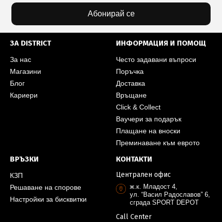
Абонирай се
ЗА DISTRICT
ИНФОРМАЦИЯ И ПОМОЩ
За нас
Често задавани въпроси
Магазини
Поръчка
Блог
Доставка
Кариери
Връщане
Click & Collect
Ваучери за подарък
Плащане на вноски
Преминаване към еврото
ВРЪЗКИ
КОНТАКТИ
Централен офис
КЗП
ж.к. Младост 4,
Решаване на спорове
ул. “Васил Радославов” 6,
Настройки за бисквитки
сграда SPORT DEPOT
Call Center