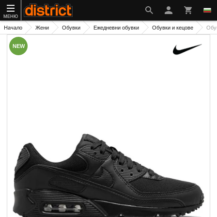
МЕНЮ
Начало
Жени
Обувки
Ежедневни обувки
Обувки и кецове
Обу
NEW