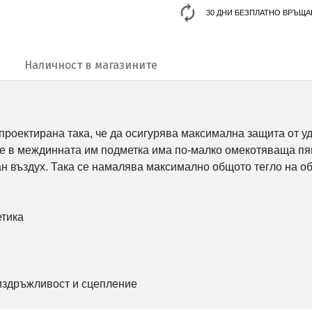
30 ДНИ БЕЗПЛАТНО ВРЪЩА
Наличност в магазините
и е проектирана така, че да осигурява максимална защита от
 че в междинната им подметка има по-малко омекотяваща пян
 въздух. Така се намалява максимално общото тегло на об
етика
 издръжливост и сцепление