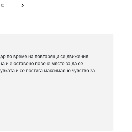
НЕ
 удар по време на повтарящи се движения.
а и е оставено повече място за да се
увката и се постига максимално чувство за