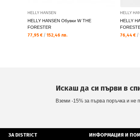
HELLY HANSEN
HELLY HA
HELLY HANSEN Обувки W THE
HELLY H
FORESTER
FOREST
77,95 €
/
152,46 лв.
76,44 €
/
Искаш да си първи в сп
Вземи -15% за първа поръчка и не 
ЗА DISTRICT
ИНФОРМАЦИЯ И ПО