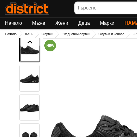
Търсене
Начало
Мъже
Жени
Деца
Марки
НАМ
Начало
Жени
Обувки
Ежедневни обувки
Обувки и кецове
Об
NEW