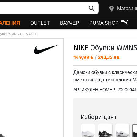
Магазин
АЛЕНИЯ
OUTLET
ВАУЧЕР
PUMA SHOP
увки WMNS AIR MAX 90
NIKE
Обувки WMNS 
Текуща цена:
149,99 €
/
293,35 лв.
Дамски обувки с класически
омекотяваща технология Ma
АРТИКУЛЕН НОМЕР:
20000041
Избери цвят