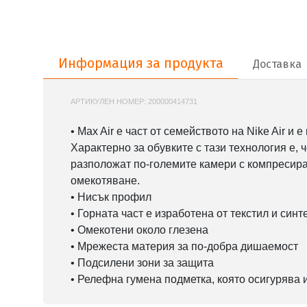
Информация за продукта
Информация за продукта
Доставка
АРТИКУЛЕН НОМЕР:
200000414731
NIKE-DH8010
• Max Air е част от семейството на Nike Air 
Характерно за обувките с тази технология е,
разположат по-големите камери с компресиран
омекотяване.
• Нисък профил
• Горната част е изработена от текстил и синт
• Омекотени около глезена
• Мрежеста материя за по-добра дишаемост
• Подсилени зони за защита
• Релефна гумена подметка, която осигурява