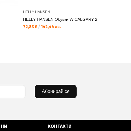
HELLY HANSEN
HELLY HAN
HELLY HANSEN Обувки W CALGARY 2
HELLY HA
72,83 €
/
142,44 лв.
72,83 €
/
14
Абонирай се
 НИ
КОНТАКТИ