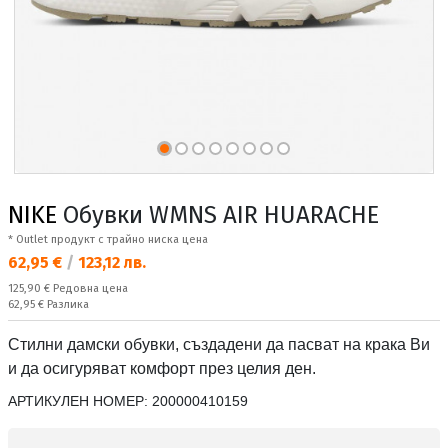
NIKE
Обувки WMNS AIR HUARACHE
* Outlet продукт с трайно ниска цена
Текуща цена:
62,95 €
/
123,12 лв.
Редовна цена:
125,90 €
Редовна цена
Спестявате:
62,95 €
Разлика
Стилни дамски обувки, създадени да пасват на крака Ви
и да осигуряват комфорт през целия ден.
АРТИКУЛЕН НОМЕР:
200000410159