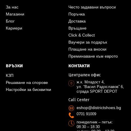
За нас
Често задавани въпроси
Магазини
Поръчка
Блог
Доставка
Кариери
Връщане
Click & Collect
Ваучери за подарък
Плащане на вноски
Преминаване към еврото
ВРЪЗКИ
КОНТАКТИ
Централен офис
КЗП
ж.к. Младост 4,
Решаване на спорове
ул. “Васил Радославов” 6,
Настройки за бисквитки
сграда SPORT DEPOT
Call Center
eshop@districtshoes.bg
0701 91009
понеделник – петък:
08:30 – 18:30