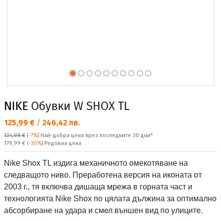
NIKE
Обувки W SHOX TL
Текуща цена:
125,99 €
/
246,42 лв.
134,99 €
(
-7%
)
Най-добра цена през последните 30 дни*
Редовна цена:
179,99 €
(
-30%
) Редовна цена
Nike Shox TL издига механичното омекотяване на
следващото ниво. Преработена версия на иконата от
2003 г., тя включва дишаща мрежа в горната част и
технологията Nike Shox по цялата дължина за оптимално
абсорбиране на удара и смел външен вид по улиците.