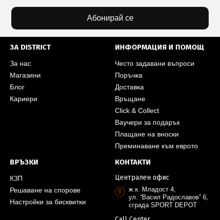
Абонирай се
ЗА DISTRICT
ИНФОРМАЦИЯ И ПОМОЩ
За нас
Често задавани въпроси
Магазини
Поръчка
Блог
Доставка
Кариери
Връщане
Click & Collect
Ваучери за подарък
Плащане на вноски
Преминаване към еврото
ВРЪЗКИ
КОНТАКТИ
Централен офис
КЗП
ж.к. Младост 4,
Решаване на спорове
ул. “Васил Радославов” 6,
Настройки за бисквитки
сграда SPORT DEPOT
Call Center