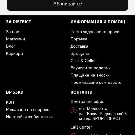
Абонирай се
ЗА DISTRICT
ИНФОРМАЦИЯ И ПОМОЩ
За нас
Често задавани въпроси
Магазини
Поръчка
Блог
Доставка
Кариери
Връщане
Click & Collect
Ваучери за подарък
Плащане на вноски
Преминаване към еврото
ВРЪЗКИ
КОНТАКТИ
Централен офис
КЗП
ж.к. Младост 4,
Решаване на спорове
ул. “Васил Радославов” 6,
Настройки за бисквитки
сграда SPORT DEPOT
Call Center