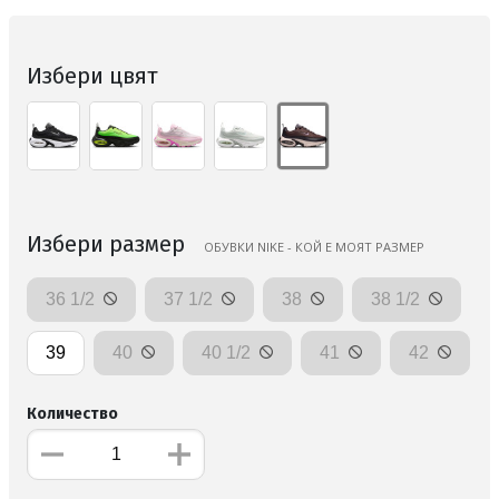
Избери цвят
Избери размер
ОБУВКИ NIKE - КОЙ Е МОЯТ РАЗМЕР
36 1/2
37 1/2
38
38 1/2
39
40
40 1/2
41
42
Количество