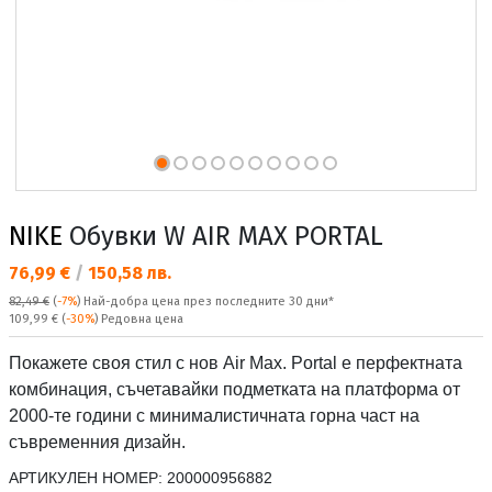
NIKE
Обувки W AIR MAX PORTAL
Текуща цена:
76,99 €
/
150,58 лв.
82,49 €
(
-7%
)
Най-добра цена през последните 30 дни*
Редовна цена:
109,99 €
(
-30%
) Редовна цена
Покажете своя стил с нов Air Max. Portal е перфектната
комбинация, съчетавайки подметката на платформа от
2000-те години с минималистичната горна част на
съвременния дизайн.
АРТИКУЛЕН НОМЕР:
200000956882