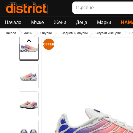
Търсене
Начало
Мъже
Жени
Деца
Марки
НАМ
Начало
Жени
Обувки
Ежедневни обувки
Обувки и кецове
Об
OFFER