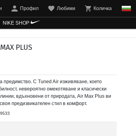
и
Профил
Любими
Количка
NIKE SHOP
 MAX PLUS
 предимство. С Tuned Air изживяване, което
билност, невероятно омекотяване и класически
инии, вдъхновени от природата, Air Max Plus ви
своя предизвикателен стил в комфорт.
9533