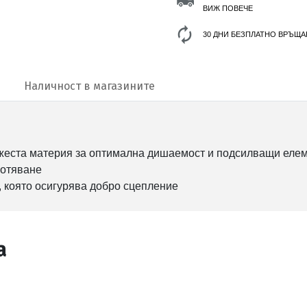
ВИЖ ПОВЕЧЕ
30 ДНИ БЕЗПЛАТНО ВРЪЩА
Наличност в магазините
режеста материя за оптимална дишаемост и подсилващи еле
котяване
, която осигурява добро сцепление
а