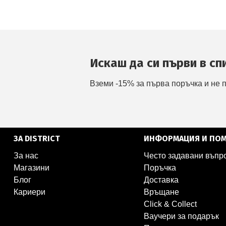
Искаш да си първи в сп
Вземи -15% за първа поръчка и не 
ЗА DISTRICT
ИНФОРМАЦИЯ И ПО
За нас
Често задавани въпр
Магазини
Поръчка
Блог
Доставка
Кариери
Връщане
Click & Collect
Ваучери за подарък