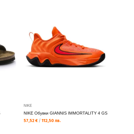
NIKE Спор
NIKE
JGGR
S
NIKE Обувки GIANNIS IMMORTALITY 4 GS
59,99 €
/
1
57,52 €
/
112,50 лв.