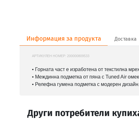
Информация за продукта
Информация за продукта
Доставка
АРТИКУЛЕН НОМЕР:
200000809533
NIKE-DZ3670
• Горната част е изработена от текстилна м
• Междинна подметка от пяна с Tuned Air оме
• Релефна гумена подметка с модерен дизайн
Други потребители купих