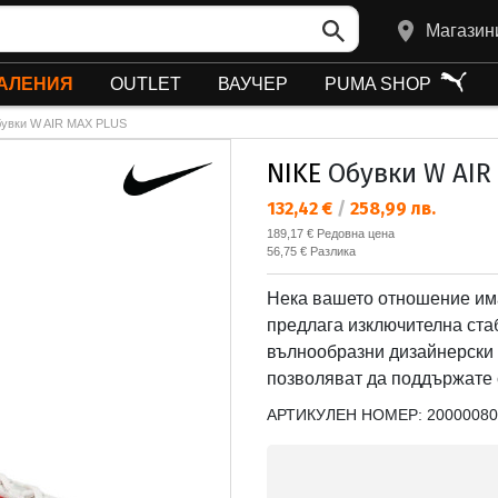
Магазин
АЛЕНИЯ
OUTLET
ВАУЧЕР
PUMA SHOP
увки W AIR MAX PLUS
NIKE
Обувки W AIR
Текуща цена:
132,42 €
/
258,99 лв.
Редовна цена:
189,17 €
Редовна цена
Спестявате:
56,75 €
Разлика
Нека вашето отношение има
предлага изключителна ста
вълнообразни дизайнерски л
позволяват да поддържате 
АРТИКУЛЕН НОМЕР:
20000080