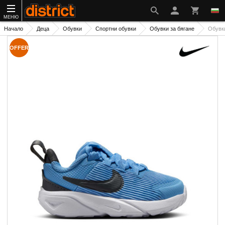
МЕНЮ
Начало
Деца
Обувки
Спортни обувки
Обувки за бягане
Обувк
OFFER