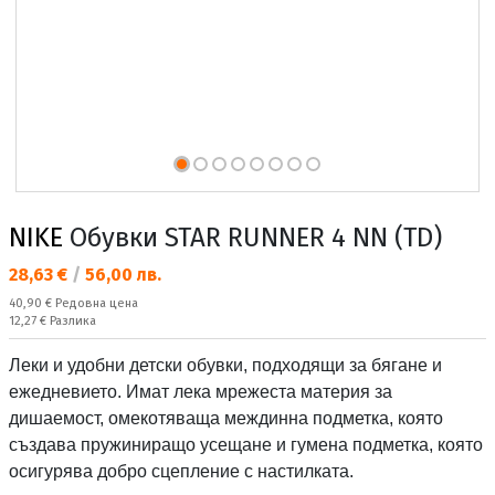
NIKE
Обувки STAR RUNNER 4 NN (TD)
Текуща цена:
28,63 €
/
56,00 лв.
Редовна цена:
40,90 €
Редовна цена
Спестявате:
12,27 €
Разлика
Леки и удобни детски обувки, подходящи за бягане и
ежедневието. Имат лека мрежеста материя за
дишаемост, омекотяваща междинна подметка, която
създава пружиниращо усещане и гумена подметка, която
осигурява добро сцепление с настилката.