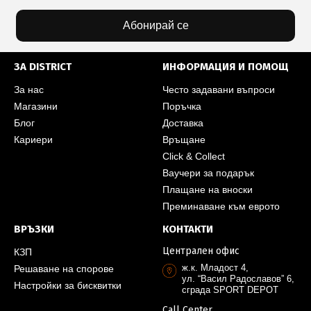
Абонирай се
ЗА DISTRICT
ИНФОРМАЦИЯ И ПОМОЩ
За нас
Често задавани въпроси
Магазини
Поръчка
Блог
Доставка
Кариери
Връщане
Click & Collect
Ваучери за подарък
Плащане на вноски
Преминаване към еврото
ВРЪЗКИ
КОНТАКТИ
Централен офис
КЗП
ж.к. Младост 4,
Решаване на спорове
ул. “Васил Радославов” 6,
Настройки за бисквитки
сграда SPORT DEPOT
Call Center