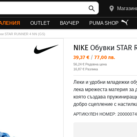
Магазин
АЛЕНИЯ
OUTLET
ВАУЧЕР
PUMA SHOP
ки STAR RUNNER 4 NN (GS)
NIKE
Обувки STAR 
Текуща цена:
39,37 €
/
77,00 лв.
Редовна цена:
56,24 €
Редовна цена
Спестявате:
16,87 €
Разлика
Леки и удобни младежки об
лека мрежеста материя за
която създава пружиниращо
добро сцепление с настилка
АРТИКУЛЕН НОМЕР:
20000074