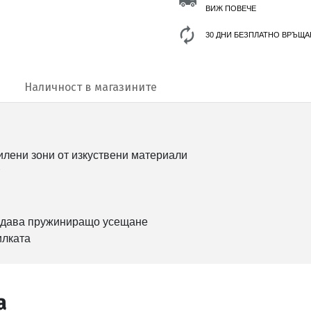
ВИЖ ПОВЕЧЕ
30 ДНИ БЕЗПЛАТНО ВРЪЩА
Наличност в магазините
силени зони от изкуствени материали
ъздава пружиниращо усещане
илката
а