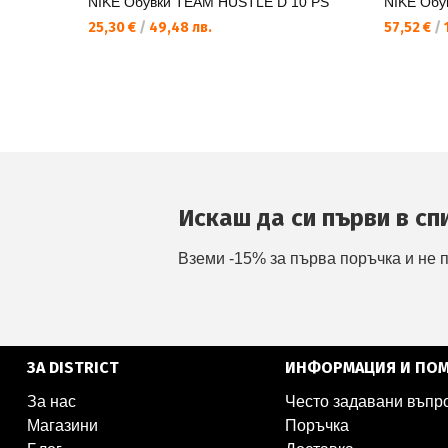
NIKE Обувки TEAM HUSTLE D 10 PS
NIKE Обу
25,30 €
/
49,48 лв.
57,52 €
/
1
Искаш да си първи в сп
Вземи -15% за първа поръчка и не 
ЗА DISTRICT
ИНФОРМАЦИЯ И ПО
За нас
Често задавани въпр
Магазини
Поръчка