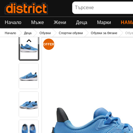
Търсене
Начало
Мъже
Жени
Деца
Марки
НАМ
Начало
Деца
Обувки
Спортни обувки
Обувки за бягане
Обув
OFFER