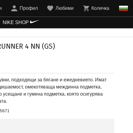
и
Профил
Любими
Количка
NIKE SHOP
RUNNER 4 NN (GS)
увки, подходящи за бягане и ежедневието. Имат
 дишаемост, омекотяваща междинна подметка,
 усещане и гумена подметка, която осигурява
та.
5671