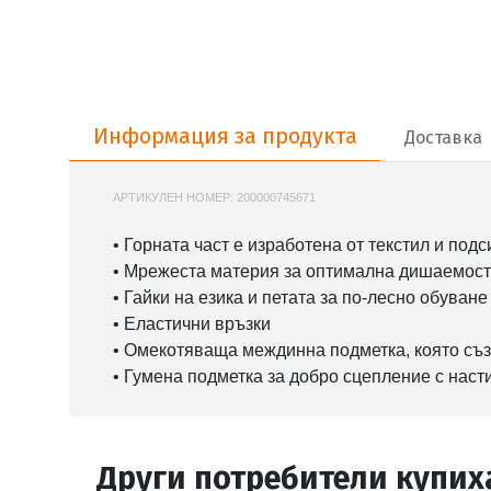
Информация за продукта
Информация за продукта
Доставка
АРТИКУЛЕН НОМЕР:
200000745671
NIKE-DX7615
• Горната част е изработена от текстил и под
• Мрежеста материя за оптимална дишаемост
• Гайки на езика и петата за по-лесно обуване
• Еластични връзки
• Омекотяваща междинна подметка, която с
• Гумена подметка за добро сцепление с наст
Други потребители купих