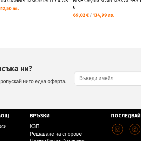
вки GIANNIS IMMORTALITY 4 GS
NIKE Обувки M AIR MAX ALPHA
6
12,50 лв.
69,02 €
/
134,99 лв.
исъка ни?
пропускай нито една оферта.
МОЩ
ВРЪЗКИ
ПОСЛЕДВАЙ
оси
КЗП
Решаване на спорове