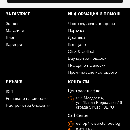
ЗА DISTRICT
ИНФОРМАЦИЯ И ПОМОЩ
За нас
Често задавани въпроси
Магазини
Поръчка
Блог
Доставка
Кариери
Връщане
Click & Collect
Ваучери за подарък
Плащане на вноски
Преминаване към еврото
ВРЪЗКИ
КОНТАКТИ
Централен офис
КЗП
ж.к. Младост 4,
Решаване на спорове
ул. “Васил Радославов” 6,
Настройки за бисквитки
сграда SPORT DEPOT
Call Center
eshop@districtshoes.bg
0701 91009