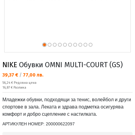
NIKE
Обувки OMNI MULTI-COURT (GS)
Текуща цена:
39,37 €
/
77,00 лв.
Редовна цена:
56,24 €
Редовна цена
Спестявате:
16,87 €
Разлика
Младежки обувки, подходящи за тенис, волейбол и други
спортове в зала. Леката и здрава подметка осигурява
комфорт и добро сцепление с настилката.
АРТИКУЛЕН НОМЕР:
200000622097