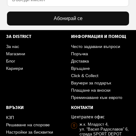
Абонирай се
ЗА DISTRICT
ИНФОРМАЦИЯ И ПОМОЩ
За нас
Често задавани въпроси
Магазини
Поръчка
Блог
Доставка
Кариери
Връщане
Click & Collect
Ваучери за подарък
Плащане на вноски
Преминаване към еврото
ВРЪЗКИ
КОНТАКТИ
Централен офис
КЗП
ж.к. Младост 4,
Решаване на спорове
ул. “Васил Радославов” 6,
Настройки за бисквитки
сграда SPORT DEPOT