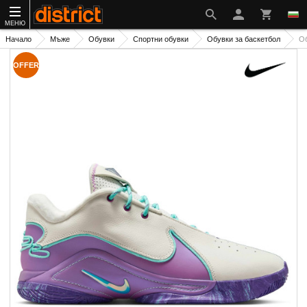
МЕНЮ
Начало
Мъже
Обувки
Спортни обувки
Обувки за баскетбол
О
OFFER