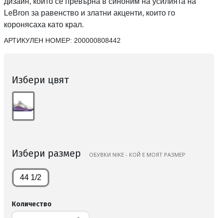
дизайн, който се превърна в синоним на усилията на
LeBron за равенство и златни акценти, които го
коронясаха като крал.
АРТИКУЛЕН НОМЕР:
200000808442
Избери цвят
Избери размер
ОБУВКИ NIKE - КОЙ Е МОЯТ РАЗМЕР
44 1/2
Количество