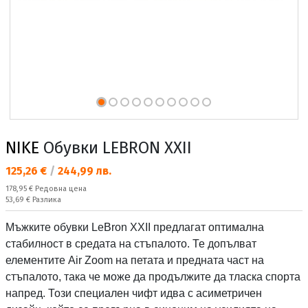
NIKE
Обувки LEBRON XXII
Текуща цена:
125,26 €
/
244,99 лв.
Редовна цена:
178,95 €
Редовна цена
Спестявате:
53,69 €
Разлика
Мъжките обувки LeBron XXII предлагат оптимална
стабилност в средата на стъпалото. Те допълват
елементите Air Zoom на петата и предната част на
стъпалото, така че може да продължите да тласка спорта
напред. Този специален чифт идва с асиметричен