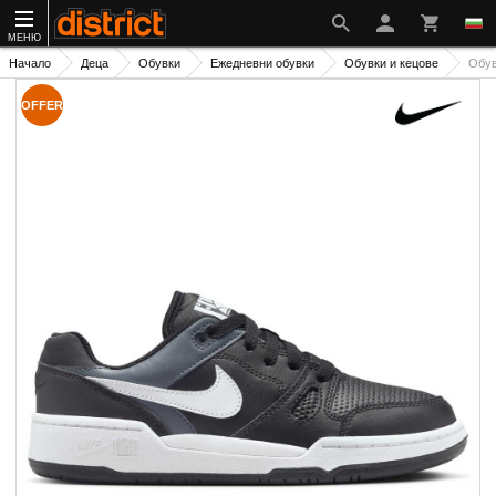
МЕНЮ
Начало
Деца
Обувки
Ежедневни обувки
Обувки и кецове
Обув
OFFER