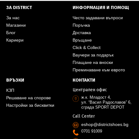
ЗА DISTRICT
ИНФОРМАЦИЯ И ПОМОЩ
За нас
Често задавани въпроси
Магазини
Поръчка
Блог
Доставка
Кариери
Връщане
Click & Collect
Ваучери за подарък
Плащане на вноски
Преминаване към еврото
ВРЪЗКИ
КОНТАКТИ
Централен офис
КЗП
ж.к. Младост 4,
Решаване на спорове
ул. “Васил Радославов” 6,
Настройки за бисквитки
сграда SPORT DEPOT
Call Center
eshop@districtshoes.bg
0701 91009