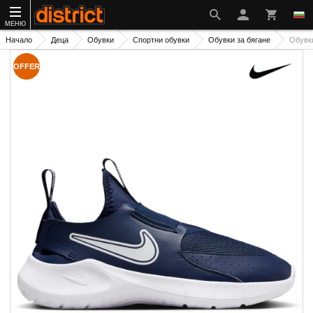
МЕНЮ
Начало
Деца
Обувки
Спортни обувки
Обувки за бягане
Обувк
OFFER