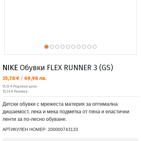
NIKE
Обувки FLEX RUNNER 3 (GS)
Текуща цена:
35,78 €
/
69,98 лв.
Редовна цена:
51,12 €
Редовна цена
Спестявате:
15,34 €
Разлика
Детски обувки с мрежеста материя за оптимална
дишаемост, лека и мека подметка от пяна и еластични
ленти за по-лесно обуване.
АРТИКУЛЕН НОМЕР:
200000743133