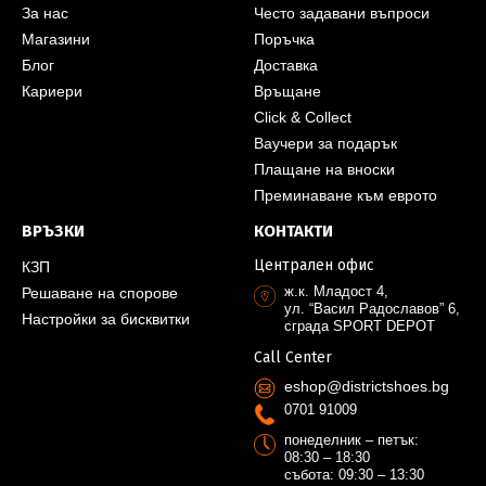
За нас
Често задавани въпроси
Магазини
Поръчка
Блог
Доставка
Кариери
Връщане
Click & Collect
Ваучери за подарък
Плащане на вноски
Преминаване към еврото
ВРЪЗКИ
КОНТАКТИ
Централен офис
КЗП
ж.к. Младост 4,
Решаване на спорове
ул. “Васил Радославов” 6,
Настройки за бисквитки
сграда SPORT DEPOT
Call Center
eshop@districtshoes.bg
0701 91009
понеделник – петък:
08:30 – 18:30
събота: 09:30 – 13:30