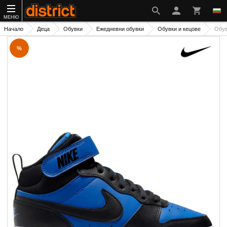
МЕНЮ
Начало
Деца
Обувки
Ежедневни обувки
Обувки и кецове
Обу
%