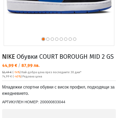
NIKE
Обувки COURT BOROUGH MID 2 GS
Текуща цена:
44,99 €
/
87,99 лв.
52,49 €
(
-14%
)
Най-добра цена през последните 30 дни*
Редовна цена:
74,99 €
(
-40%
) Редовна цена
Младежки спортни обувки с висок профил, подходящи за
ежедневието.
АРТИКУЛЕН НОМЕР:
200000833044