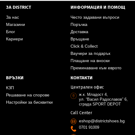
ЗА DISTRICT
ИНФОРМАЦИЯ И ПОМОЩ
За нас
Често задавани въпроси
Магазини
Поръчка
Блог
Доставка
Кариери
Връщане
Click & Collect
Ваучери за подарък
Плащане на вноски
Преминаване към еврото
ВРЪЗКИ
КОНТАКТИ
Централен офис
КЗП
ж.к. Младост 4,
Решаване на спорове
ул. “Васил Радославов” 6,
Настройки за бисквитки
сграда SPORT DEPOT
Call Center
eshop@districtshoes.bg
0701 91009