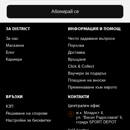
Абонирай се
ЗА DISTRICT
ИНФОРМАЦИЯ И ПОМОЩ
За нас
Често задавани въпроси
Магазини
Поръчка
Блог
Доставка
Кариери
Връщане
Click & Collect
Ваучери за подарък
Плащане на вноски
Преминаване към еврото
ВРЪЗКИ
КОНТАКТИ
Централен офис
КЗП
ж.к. Младост 4,
Решаване на спорове
ул. “Васил Радославов” 6,
Настройки за бисквитки
сграда SPORT DEPOT