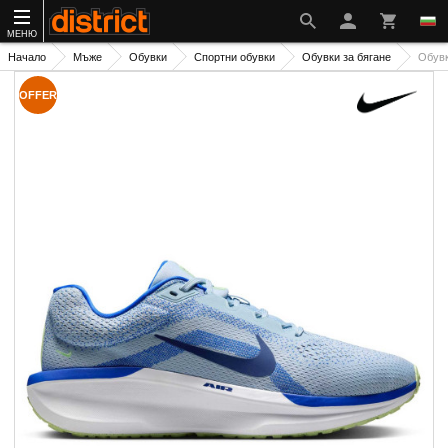
МЕНЮ
Начало
Мъже
Обувки
Спортни обувки
Обувки за бягане
Обувк
OFFER