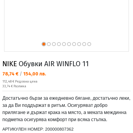
NIKE
Обувки AIR WINFLO 11
Текуща цена:
78,74 €
/
154,00 лв.
Редовна цена:
112,48 €
Редовна цена
Спестявате:
33,74 €
Разлика
Достатъчно бързи за ежедневно бягане, достатъчно леки,
за да Ви поддържат в ритъм. Осигуряват добро
прилягане и държат крака на място, а меката междинна
подметка осигурява комфорт при всяка стъпка.
АРТИКУЛЕН НОМЕР:
200000807362