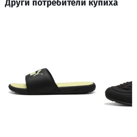
Други потребители купиха