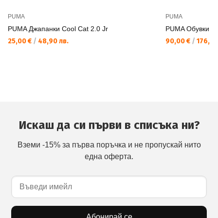
PUMA
PUMA
PUMA Джапанки Cool Cat 2.0 Jr
PUMA Обувки M
25,00 €
/
48,90 лв.
90,00 €
/
176,02
Искаш да си първи в списъка ни?
Вземи -15% за първа поръчка и не пропускай нито
една оферта.
Абонирай се