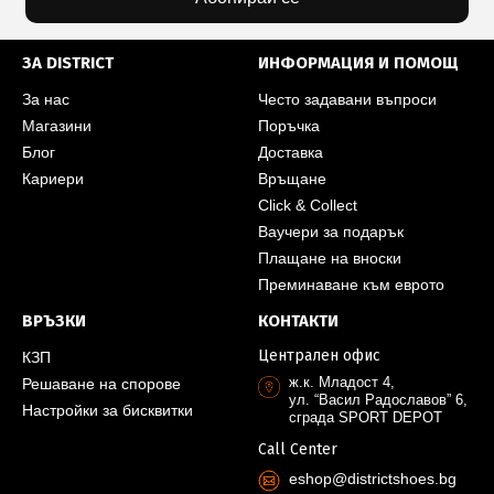
ЗА DISTRICT
ИНФОРМАЦИЯ И ПОМОЩ
За нас
Често задавани въпроси
Магазини
Поръчка
Блог
Доставка
Кариери
Връщане
Click & Collect
Ваучери за подарък
Плащане на вноски
Преминаване към еврото
ВРЪЗКИ
КОНТАКТИ
Централен офис
КЗП
ж.к. Младост 4,
Решаване на спорове
ул. “Васил Радославов” 6,
Настройки за бисквитки
сграда SPORT DEPOT
Call Center
eshop@districtshoes.bg