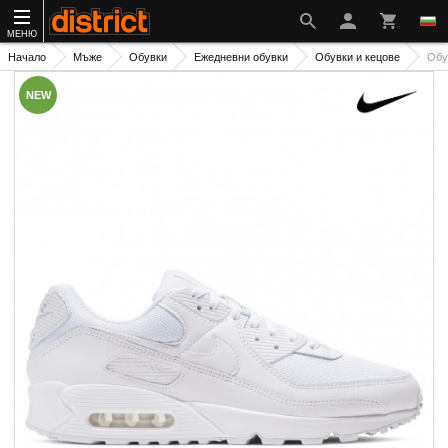
МЕНЮ
Начало
Мъже
Обувки
Ежедневни обувки
Обувки и кецове
Обу
NEW