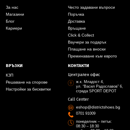
За нас
Често задавани въпроси
Магазини
Поръчка
Блог
Доставка
Кариери
Връщане
Click & Collect
Ваучери за подарък
Плащане на вноски
Преминаване към еврото
ВРЪЗКИ
КОНТАКТИ
Централен офис
КЗП
ж.к. Младост 4,
Решаване на спорове
ул. “Васил Радославов” 6,
Настройки за бисквитки
сграда SPORT DEPOT
Call Center
eshop@districtshoes.bg
0701 91009
понеделник – петък:
08:30 – 18:30