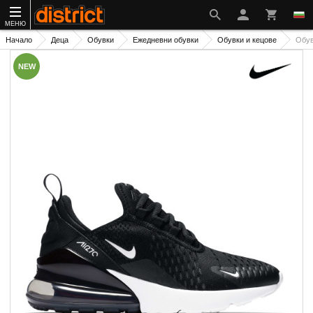
МЕНЮ
Начало
Деца
Обувки
Ежедневни обувки
Обувки и кецове
Обув
NEW