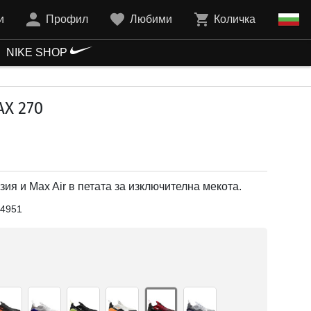
и
Профил
Любими
Количка
NIKE SHOP
AX 270
ия и Max Air в петата за изключителна мекота.
4951