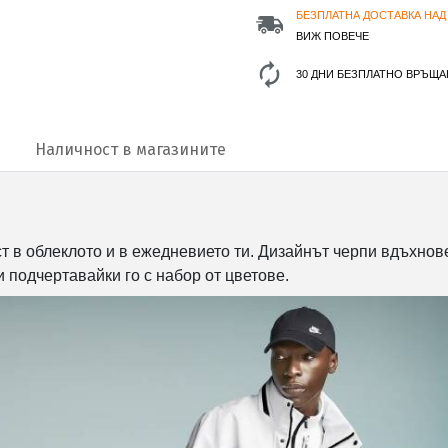
БЕЗПЛАТНА ДОСТАВКА НАД 
ВИЖ ПОВЕЧЕ
30 ДНИ БЕЗПЛАТНО ВРЪЩА
Наличност в магазините
т в облеклото и в ежедневието ти. Дизайнът черпи вдъхнове
 и подчертавайки го с набор от цветове.