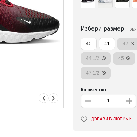
Избери размер
ОБУ
40
41
42
44 1/2
45
47 1/2
Количество
ДОБАВИ В ЛЮБИМИ