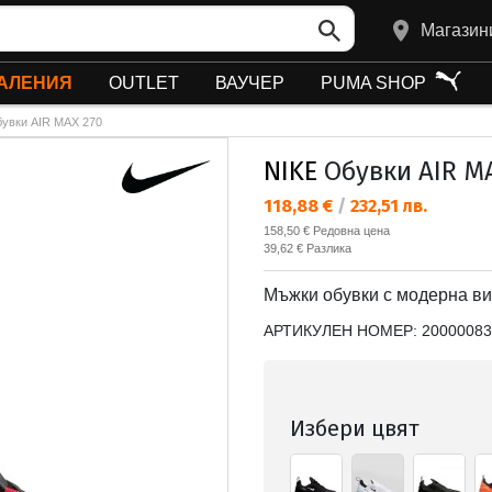
Магазин
АЛЕНИЯ
OUTLET
ВАУЧЕР
PUMA SHOP
увки AIR MAX 270
NIKE
Обувки AIR M
Текуща цена:
118,88 €
/
232,51 лв.
Редовна цена:
158,50 €
Редовна цена
Спестявате:
39,62 €
Разлика
Мъжки обувки с модерна виз
АРТИКУЛЕН НОМЕР:
20000083
Избери цвят