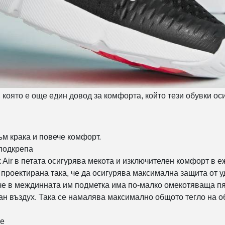
 която е още един довод за комфорта, който тези обувки ос
към крака и повече комфорт.
 подкрепа
 Air в петата осигурява мекота и изключителен комфорт в 
и е проектирана така, че да осигурява максимална защита от
 че в междинната им подметка има по-малко омекотяваща пя
н въздух. Така се намалява максимално общото тегло на об
не