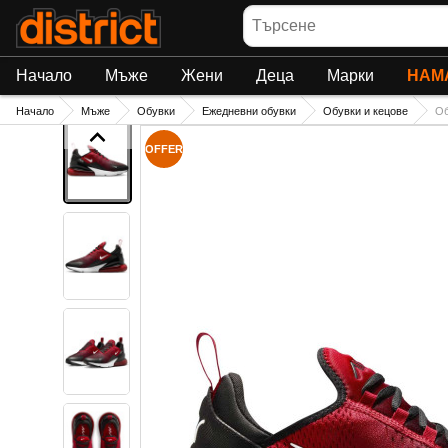
Търсене
Начало
Мъже
Жени
Деца
Марки
НАМ
Начало
Мъже
Обувки
Ежедневни обувки
Обувки и кецове
Об
OFFER