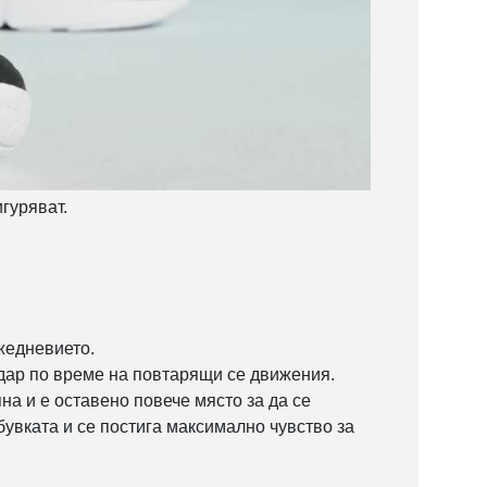
игуряват.
ежедневието.
 удар по време на повтарящи се движения.
на и е оставено повече място за да се
увката и се постига максимално чувство за