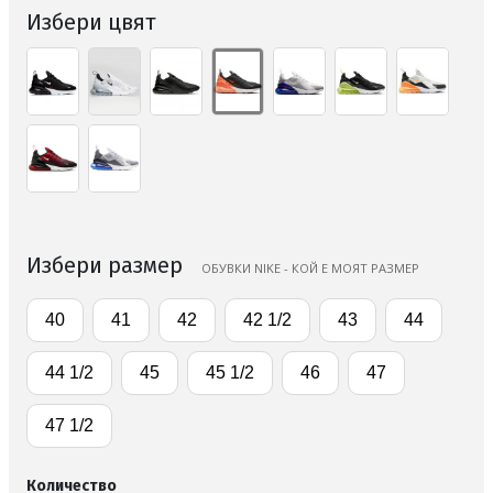
Избери цвят
Избери размер
ОБУВКИ NIKE - КОЙ Е МОЯТ РАЗМЕР
40
41
42
42 1/2
43
44
44 1/2
45
45 1/2
46
47
47 1/2
Количество