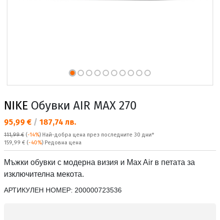
NIKE
Обувки AIR MAX 270
Текуща цена:
95,99 €
/
187,74 лв.
111,99 €
(
-14%
)
Най-добра цена през последните 30 дни*
Редовна цена:
159,99 €
(
-40%
) Редовна цена
Мъжки обувки с модерна визия и Max Air в петата за
изключителна мекота.
АРТИКУЛЕН НОМЕР:
200000723536