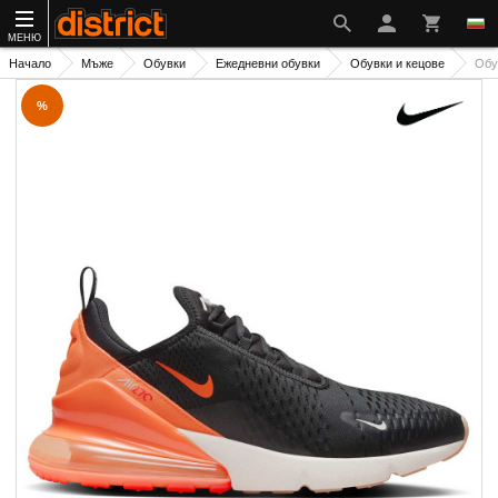
МЕНЮ
Начало
Мъже
Обувки
Ежедневни обувки
Обувки и кецове
Обу
%