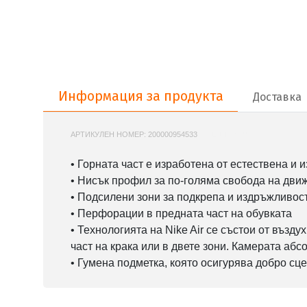
Информация за продукта
Информация за продукта
Доставка
АРТИКУЛЕН НОМЕР:
200000954533
NIKE-DH2920
• Горната част е изработена от естествена и 
• Нисък профил за по-голяма свобода на дви
• Подсилени зони за подкрепа и издръжливос
• Перфорации в предната част на обувката
• Технологията на Nike Air се състои от възд
част на крака или в двете зони. Камерата аб
• Гумена подметка, която осигурява добро сц