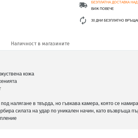
БЕЗПЛАТНА ДОСТАВКА НАД 
ВИЖ ПОВЕЧЕ
30 ДНИ БЕЗПЛАТНО ВРЪЩА
Наличност в магазините
изкуствена кожа
женията
т
ух под налягане в твърда, но гъвкава камера, която се нами
сорбира силата на удар по уникален начин, като възвръща 
епление