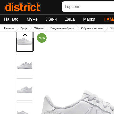
Търсене
Начало
Мъже
Жени
Деца
Марки
НАМ
Начало
Деца
Обувки
Ежедневни обувки
Обувки и кецове
Об
NEW