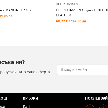
HELLY HANSEN
вки MANOA LTR GS
HELLY HANSEN Обувки PINEHU
LEATHER
1,95 лв.
68,77 €
/
134,50 лв.
исъка ни?
пропускай нито една оферта.
МОЩ
ВРЪЗКИ
ПОСЛЕДВАЙ
оси
КЗП