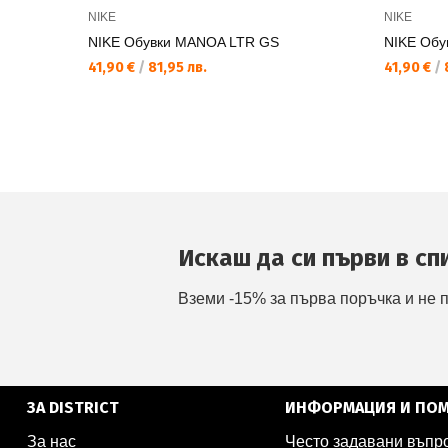
NIKE
NIKE
NIKE Обувки MANOA LTR GS
NIKE Обу
41,90 €
/
81,95 лв.
41,90 €
/
8
Искаш да си първи в сп
Вземи -15% за първа поръчка и не 
ЗА DISTRICT
ИНФОРМАЦИЯ И ПО
За нас
Често задавани въпр