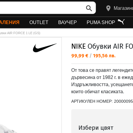
Магазин
АЛЕНИЯ
OUTLET
ВАУЧЕР
PUMA SHOP
увки AIR FORCE 1 LE (GS)
NIKE
Обувки AIR FO
Текуща цена:
99,99 €
/
195,56 лв.
От това се правят легендите
дървесина от 1982 г. в ежед
Издръжливостта, усещането
които обичат класиката.
АРТИКУЛЕН НОМЕР:
20000095
Избери цвят