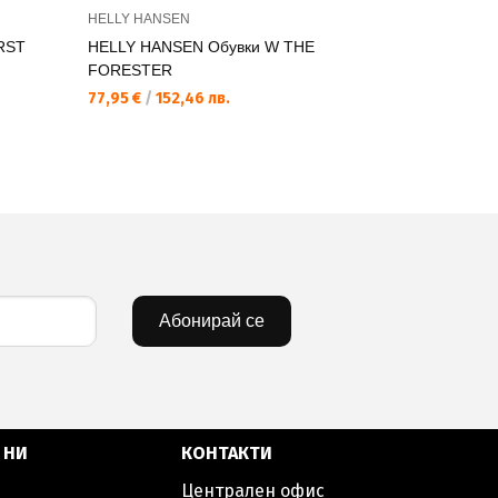
HELLY HANSEN
HELLY HAN
RST
HELLY HANSEN Обувки W THE
HELLY HA
FORESTER
FORESTE
77,95 €
/
152,46 лв.
76,44 €
/
1
Абонирай се
 НИ
КОНТАКТИ
Централен офис