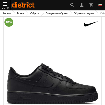
МЕНЮ
Начало
Мъже
Обувки
Ежедневни обувки
Обувки и кецове
Обу
NEW