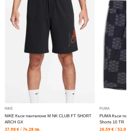
NIKE
PUMA
NIKE Къси панталони M NK CLUB FT SHORT
PUMA Къси пан
ARCH GX
Shorts 10 TR
37,98 €
/
74,28 лв.
26,59 €
/
52,01 л