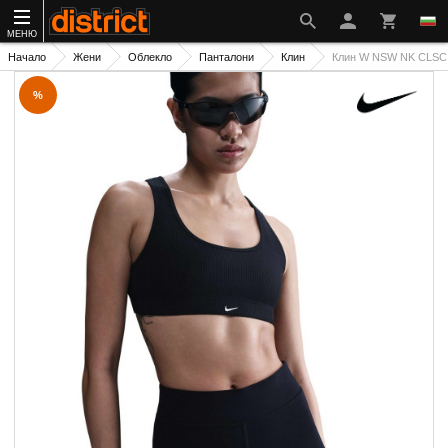
МЕНЮ
Начало
Жени
Облекло
Панталони
Клин
Клин W NSW NK CLSC
%