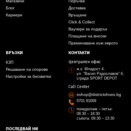
Магазини
Поръчка
Блог
Доставка
Кариери
Връщане
Click & Collect
Ваучери за подарък
Плащане на вноски
Преминаване към еврото
ВРЪЗКИ
КОНТАКТИ
Централен офис
КЗП
ж.к. Младост 4,
Решаване на спорове
ул. “Васил Радославов” 6,
Настройки за бисквитки
сграда SPORT DEPOT
Call Center
eshop@districtshoes.bg
0701 91009
понеделник – петък:
08:30 – 18:30
събота: 09:30 – 13:30
ПОСЛЕДВАЙ НИ