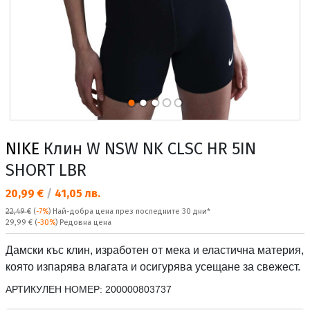
NIKE
Клин W NSW NK CLSC HR 5IN
SHORT LBR
Текуща цена:
20,99 €
/
41,05 лв.
22,49 €
(
-7%
)
Най-добра цена през последните 30 дни*
Редовна цена:
29,99 €
(
-30%
) Редовна цена
Дамски къс клин, изработен от мека и еластична материя,
която изпарява влагата и осигурява усещане за свежест.
АРТИКУЛЕН НОМЕР:
200000803737