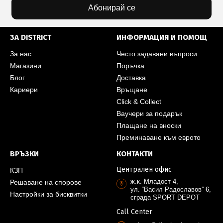
Абонирай се
ЗА DISTRICT
ИНФОРМАЦИЯ И ПОМОЩ
За нас
Често задавани въпроси
Магазини
Поръчка
Блог
Доставка
Кариери
Връщане
Click & Collect
Ваучери за подарък
Плащане на вноски
Преминаване към еврото
ВРЪЗКИ
КОНТАКТИ
Централен офис
КЗП
ж.к. Младост 4,
Решаване на спорове
ул. “Васил Радославов” 6,
Настройки за бисквитки
сграда SPORT DEPOT
Call Center