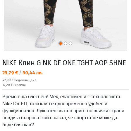
NIKE
Клин G NK DF ONE TGHT AOP SHNE
Текуща цена:
25,79 €
/
50,44 лв.
Редовна цена:
42,99 €
Редовна цена
Спестявате:
17,20 €
Разлика
Време е да блеснеш! Мек, еластичен и с технологията
Nike Dri-FIT, този клин е едновременно удобен и
функционален. Луксозен златен принт по всички страни
повдига въпроса: кой е казал, че спортът не може да
бъде бляскав?