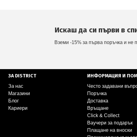
Искаш да си първи в сп
Вземи -15% за първа поръчка и не 
ЗА DISTRICT
ИНФОРМАЦИЯ И ПО
За нас
Често задавани въпр
Магазини
Поръчка
Блог
Доставка
Кариери
Връщане
Click & Collect
Ваучери за подарък
Плащане на вноски