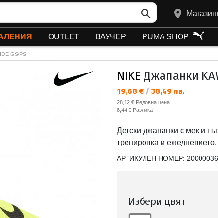
Магазин
АЛЕНИЯ
OUTLET
ВАУЧЕР
PUMA SHOP
IDE GS/PS
NIKE
Джапанки KAW
Текуща цена:
19,68 €
/
38,49 лв.
Редовна цена:
28,12 €
Редовна цена
Спестявате:
8,44 €
Разлика
Детски джапанки с мек и гъ
тренировка и ежедневието.
АРТИКУЛЕН НОМЕР:
20000036
Избери цвят