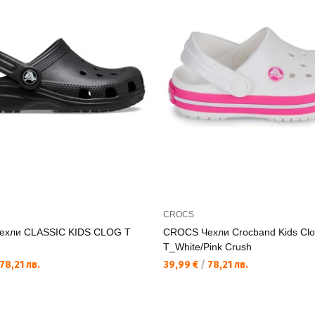
CROCS
ехли CLASSIC KIDS CLOG T
CROCS Чехли Crocband Kids Cl
T_White/Pink Crush
78,21 лв.
39,99 €
/
78,21 лв.