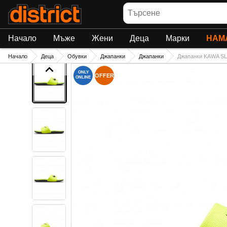
Търсене
Начало
Мъже
Жени
Деца
Марки
НАМ
Начало
Деца
Обувки
Джапанки
Джапанки
Джапанки KAWA SL
ONLY
OFFER
ONLINE