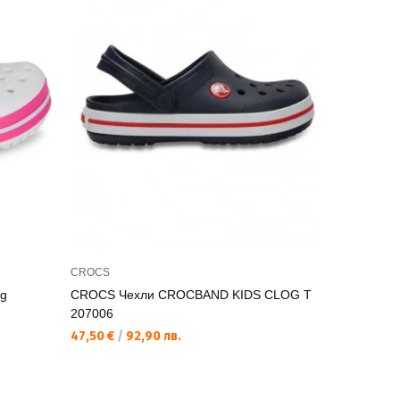
CROCS
CROCS
og
CROCS Чехли CROCBAND KIDS CLOG T
CROCS Че
207006
207006
47,50 €
/
92,90 лв.
47,50 €
/
9