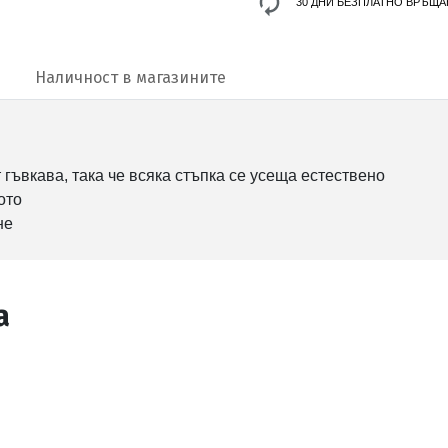
30 ДНИ БЕЗПЛАТНО ВРЪЩА
Наличност в магазините
 гъвкава, така че всяка стъпка се усеща естествено
ото
не
а