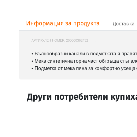
Информация за продукта
Информация за продукта
Доставка
АРТИКУЛЕН НОМЕР:
200000362432
NIKE-819352
• Вълнообразни канали в подметката я правят
• Мека синтетична горна част обгръща стъпал
• Подметка от мека пяна за комфортно усеща
Други потребители купих