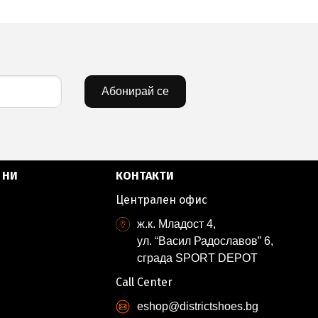
Абонирай се
 НИ
КОНТАКТИ
Централен офис
ж.к. Младост 4,
ул. “Васил Радославов” 6,
сграда SPORT DEPOT
Call Center
eshop@districtshoes.bg