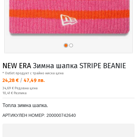
NEW ERA
Зимна шапка STRIPE BEANIE
* Outlet продукт с трайно ниска цена
Текуща цена:
24,28 €
/
47,49 лв.
Редовна цена:
34,69 €
Редовна цена
Спестявате:
10,41 €
Разлика
Топла зимна шапка.
АРТИКУЛЕН НОМЕР:
200000742640