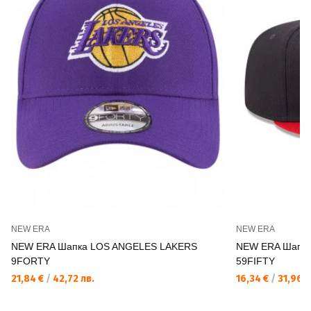
NEW ERA
NEW ERA
NEW ERA Шапка LOS ANGELES LAKERS
NEW ERA Шапк
9FORTY
59FIFTY
21,84 €
/
42,72 лв.
16,34 €
/
31,96 л