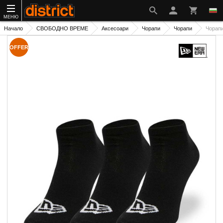
МЕНЮ
Начало
СВОБОДНО ВРЕМЕ
Аксесоари
Чорапи
Чорапи
Чорап
OFFER