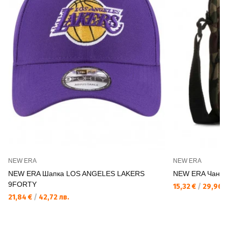
NEW ERA
NEW ERA
NEW ERA Шапка LOS ANGELES LAKERS
NEW ERA Чант
9FORTY
15,32 €
/
29,96 л
21,84 €
/
42,72 лв.