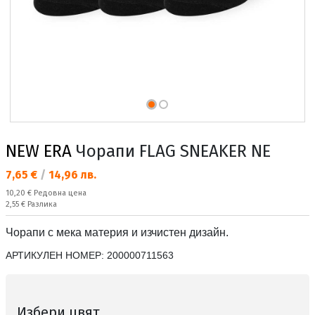
NEW ERA
Чорапи FLAG SNEAKER NE
Текуща цена:
7,65 €
/
14,96 лв.
Редовна цена:
10,20 €
Редовна цена
Спестявате:
2,55 €
Разлика
Чорапи с мека материя и изчистен дизайн.
АРТИКУЛЕН НОМЕР:
200000711563
Избери цвят