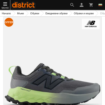
МЕНЮ
Начало
Мъже
Обувки
Ежедневни обувки
Обувки и кецове
Обу
OFFER