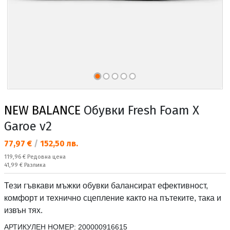
NEW BALANCE
Обувки Fresh Foam X
Garoe v2
Текуща цена:
77,97 €
/
152,50 лв.
Редовна цена:
119,96 €
Редовна цена
Спестявате:
41,99 €
Разлика
Тези гъвкави мъжки обувки балансират ефективност,
комфорт и технично сцепление както на пътеките, така и
извън тях.
АРТИКУЛЕН НОМЕР:
200000916615