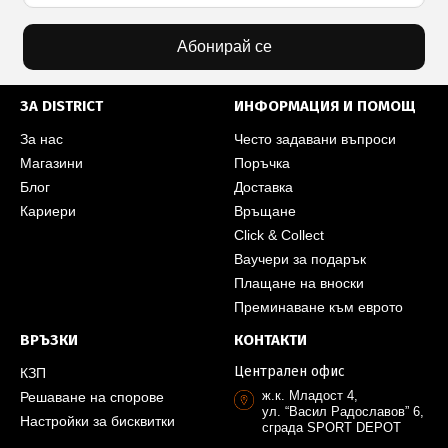
Абонирай се
ЗА DISTRICT
ИНФОРМАЦИЯ И ПОМОЩ
За нас
Често задавани въпроси
Магазини
Поръчка
Блог
Доставка
Кариери
Връщане
Click & Collect
Ваучери за подарък
Плащане на вноски
Преминаване към еврото
ВРЪЗКИ
КОНТАКТИ
Централен офис
КЗП
ж.к. Младост 4,
Решаване на спорове
ул. “Васил Радославов” 6,
Настройки за бисквитки
сграда SPORT DEPOT