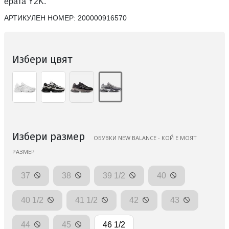
ерата Y2K.
АРТИКУЛЕН НОМЕР:
200000916570
Избери цвят
Избери размер
ОБУВКИ NEW BALANCE - КОЙ Е МОЯТ
РАЗМЕР
37
38
39 1/2
40
40 1/2
41 1/2
42
43
44
45
46 1/2