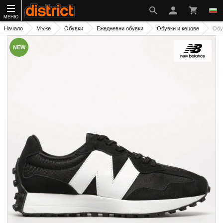
МЕНЮ
Начало
Мъже
Обувки
Ежедневни обувки
Обувки и кецове
Обу
NEW