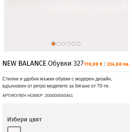
NEW BALANCE
Обувки 327
Текуща цена:
119,99 €
/
234,68 лв.
Стилни и удобни мъжки обувки с модерен дизайн,
вдъхновен от ретро моделите за бягане от 70-те.
АРТИКУЛЕН НОМЕР:
200000560461
Избери цвят