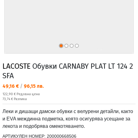
LACOSTE
Обувки CARNABY PLAT LT 124 2
SFA
Текуща цена:
49,16 €
/
96,15 лв.
Редовна цена:
122,90 €
Редовна цена
Спестявате:
73,74 €
Разлика
Леки и дишащи дамски обувки с велурени детайли, както
и EVA междинна подметка, която осигурява усещане за
лекота и подобрява омекотяването.
АРТИКУЛЕН НОМЕР:
200000668506