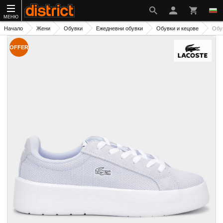
МЕНЮ
Начало
Жени
Обувки
Ежедневни обувки
Обувки и кецове
Обу
OFFER