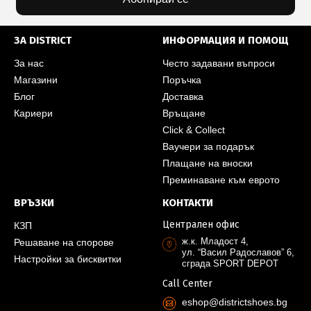
ЗА DISTRICT
ИНФОРМАЦИЯ И ПОМОЩ
За нас
Често задавани въпроси
Магазини
Поръчка
Блог
Доставка
Кариери
Връщане
Click & Collect
Ваучери за подарък
Плащане на вноски
Преминаване към еврото
ВРЪЗКИ
КОНТАКТИ
Централен офис
КЗП
ж.к. Младост 4,
Решаване на спорове
ул. “Васил Радославов” 6,
Настройки за бисквитки
сграда SPORT DEPOT
Call Center
eshop@districtshoes.bg