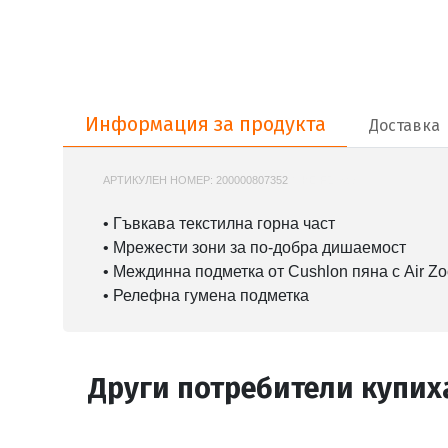
Информация за продукта
Информация за продукта
Доставка
АРТИКУЛЕН НОМЕР:
200000807352
NIKE-FZ6598
• Гъвкава текстилна горна част
• Мрежести зони за по-добра дишаемост
• Междинна подметка от Cushlon пяна с Air Z
• Релефна гумена подметка
Други потребители купих