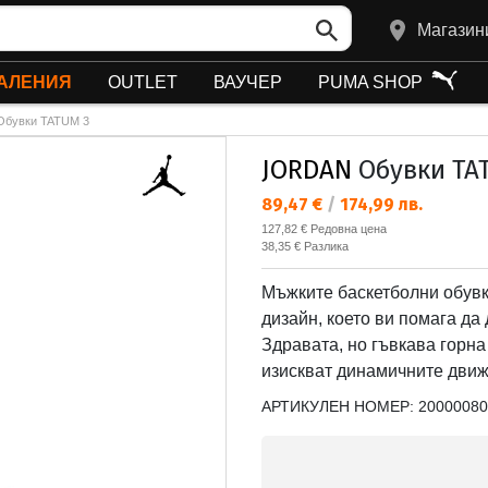
Магазин
АЛЕНИЯ
OUTLET
ВАУЧЕР
PUMA SHOP
Обувки TATUM 3
JORDAN
Обувки TA
Текуща цена:
89,47 €
/
174,99 лв.
Редовна цена:
127,82 €
Редовна цена
Спестявате:
38,35 €
Разлика
Мъжките баскетболни обувк
дизайн, което ви помага да
Здравата, но гъвкава горна
изискват динамичните движ
АРТИКУЛЕН НОМЕР:
20000080