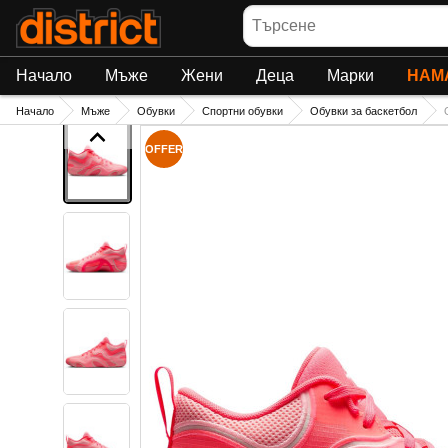
Търсене
Начало
Мъже
Жени
Деца
Марки
НАМ
Начало
Мъже
Обувки
Спортни обувки
Обувки за баскетбол
OFFER