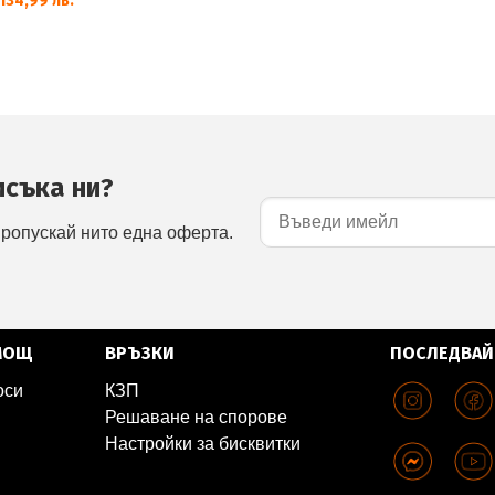
134,99 лв.
исъка ни?
пропускай нито една оферта.
МОЩ
ВРЪЗКИ
ПОСЛЕДВАЙ
оси
КЗП
Решаване на спорове
Настройки за бисквитки