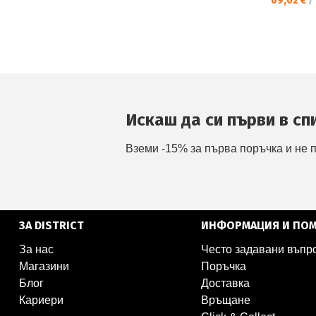
69,02 €
/
Искаш да си първи в сп
Вземи -15% за първа поръчка и не 
ЗА DISTRICT
ИНФОРМАЦИЯ И ПО
За нас
Често задавани въпр
Магазини
Поръчка
Блог
Доставка
Кариери
Връщане