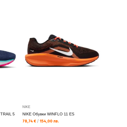
NIKE
NIKE
TRAIL 5
NIKE Обувки WINFLO 11 ES
NIKE Обув
78,74 €
/
154,00 лв.
103,53 €
/
2