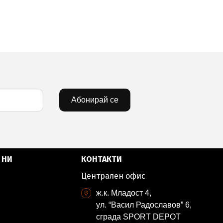
Абонирай се
 НИ
КОНТАКТИ
Централен офис
ж.к. Младост 4,
ул. “Васил Радославов” 6,
сграда SPORT DEPOT