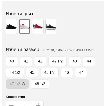
Избери цвят
Избери размер
OБУВКИ JORDAN - KОЙ Е МОЯТ РАЗМЕР
40
41
42
42 1/2
43
44
44 1/2
45
45 1/2
46
47
47 1/2
48 1/2
Количество