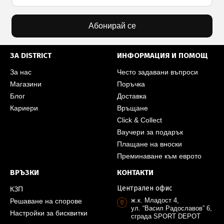
Абонирай се
ЗА DISTRICT
ИНФОРМАЦИЯ И ПОМОЩ
За нас
Често задавани въпроси
Магазини
Поръчка
Блог
Доставка
Кариери
Връщане
Click & Collect
Ваучери за подарък
Плащане на вноски
Преминаване към еврото
ВРЪЗКИ
КОНТАКТИ
Централен офис
КЗП
ж.к. Младост 4,
Решаване на спорове
ул. “Васил Радославов” 6,
Настройки за бисквитки
сграда SPORT DEPOT