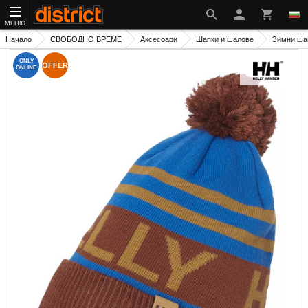
МЕНЮ
Начало
СВОБОДНО ВРЕМЕ
Аксесоари
Шапки и шалове
Зимни ша
ONLY
OFFER
ONLINE