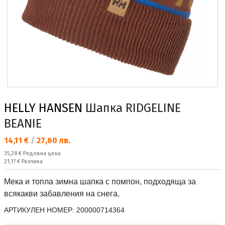
HELLY HANSEN
Шапка RIDGELINE
BEANIE
Текуща цена:
14,11 €
/
27,60 лв.
Редовна цена:
35,28 €
Редовна цена
Спестявате:
21,17 €
Разлика
Мека и топла зимна шапка с помпон, подходяща за
всякакви забавления на снега.
АРТИКУЛЕН НОМЕР:
200000714364