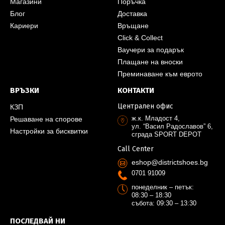
Магазини
Поръчка
Блог
Доставка
Кариери
Връщане
Click & Collect
Ваучери за подарък
Плащане на вноски
Преминаване към еврото
ВРЪЗКИ
КОНТАКТИ
Централен офис
КЗП
ж.к. Младост 4,
Решаване на спорове
ул. “Васил Радославов” 6,
Настройки за бисквитки
сграда SPORT DEPOT
Call Center
eshop@districtshoes.bg
0701 91009
понеделник – петък:
08:30 – 18:30
събота: 09:30 – 13:30
ПОСЛЕДВАЙ НИ