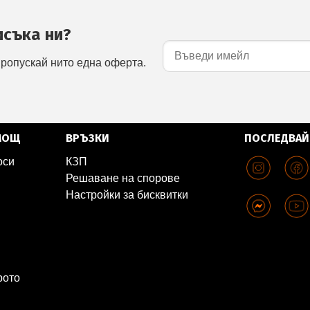
исъка ни?
пропускай нито една оферта.
МОЩ
ВРЪЗКИ
ПОСЛЕДВАЙ
оси
КЗП
Решаване на спорове
Настройки за бисквитки
рото