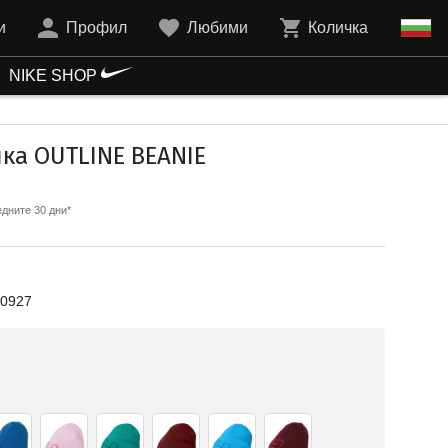
и
Профил
Любими
Количка
NIKE SHOP
а OUTLINE BEANIE
дните 30 дни*
0927