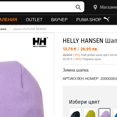
Магазин
АЛЕНИЯ
OUTLET
ВАУЧЕР
PUMA SHOP
апки
Шапка OUTLINE BEANIE
HELLY HANSEN
Шапк
Текуща цена:
13,78 €
/
26,95 лв.
15,03 €
(
-8%
)
Най-добра цена през после
Редовна цена:
25,05 €
(
-45%
) Редовна цена
Зимна шапка
АРТИКУЛЕН НОМЕР:
20000063
Избери цвят