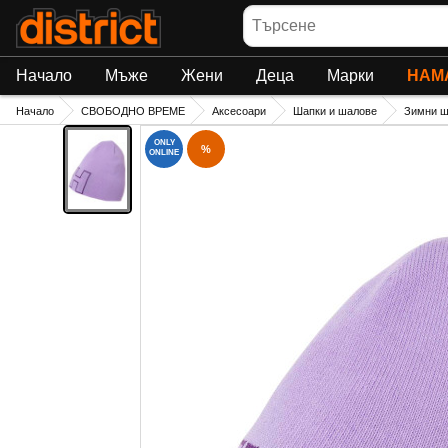
Търсене
Начало
Мъже
Жени
Деца
Марки
НАМ
Начало
СВОБОДНО ВРЕМЕ
Аксесоари
Шапки и шалове
Зимни ш
ONLY
%
ONLINE