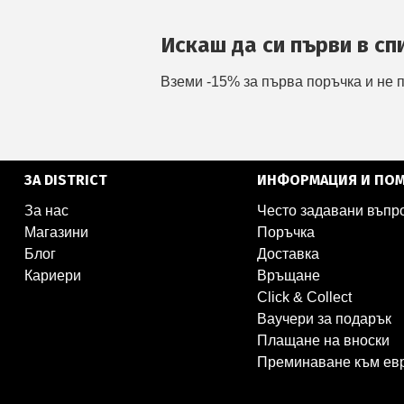
Искаш да си първи в сп
Вземи -15% за първа поръчка и не 
ЗА DISTRICT
ИНФОРМАЦИЯ И ПО
За нас
Често задавани въпр
Магазини
Поръчка
Блог
Доставка
Кариери
Връщане
Click & Collect
Ваучери за подарък
Плащане на вноски
Преминаване към ев