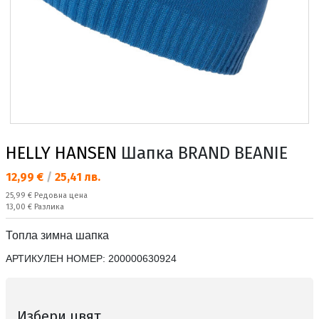
HELLY HANSEN
Шапка BRAND BEANIE
Текуща цена:
12,99 €
/
25,41 лв.
Редовна цена:
25,99 €
Редовна цена
Спестявате:
13,00 €
Разлика
Топла зимна шапка
АРТИКУЛЕН НОМЕР:
200000630924
Избери цвят