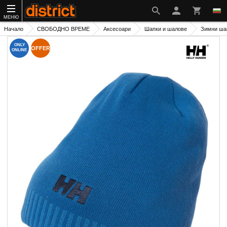
МЕНЮ
Начало
СВОБОДНО ВРЕМЕ
Аксесоари
Шапки и шалове
Зимни ша
ONLY
OFFER
ONLINE