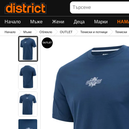
Търсене
Начало
Мъже
Жени
Деца
Марки
НАМ
Начало
Мъже
Облекло
OUTLET
Тениски и потници
Тениски
OUTLET