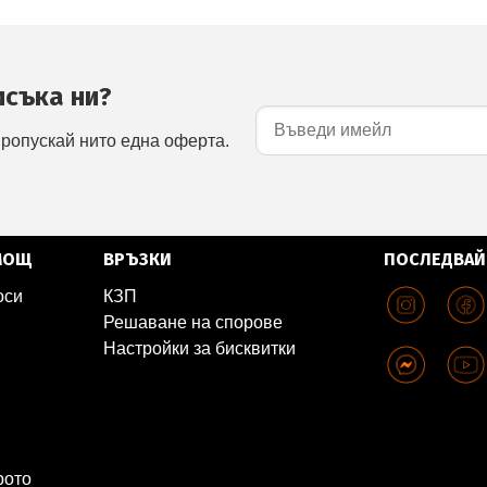
исъка ни?
пропускай нито една оферта.
МОЩ
ВРЪЗКИ
ПОСЛЕДВАЙ
оси
КЗП
Решаване на спорове
Настройки за бисквитки
рото