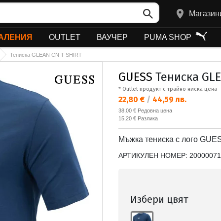
Магазин
АЛЕНИЯ
OUTLET
ВАУЧЕР
PUMA SHOP
Тениска GLEAN CN T-SHIRT
GUESS
Тениска GLE
* Outlet продукт с трайно ниска цена
Текуща цена:
22,80 €
/
44,59 лв.
Редовна цена:
38,00 €
Редовна цена
Спестявате:
15,20 €
Разлика
Мъжка тениска с лого GUES
АРТИКУЛЕН НОМЕР:
20000071
Избери цвят