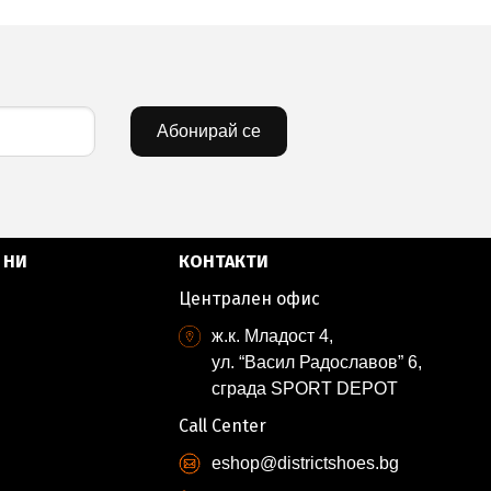
Абонирай се
 НИ
КОНТАКТИ
Централен офис
ж.к. Младост 4,
ул. “Васил Радославов” 6,
сграда SPORT DEPOT
Call Center
eshop@districtshoes.bg