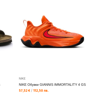
NIKE Спор
NIKE
JGGR
S
NIKE Обувки GIANNIS IMMORTALITY 4 GS
59,99 €
/
1
57,52 €
/
112,50 лв.