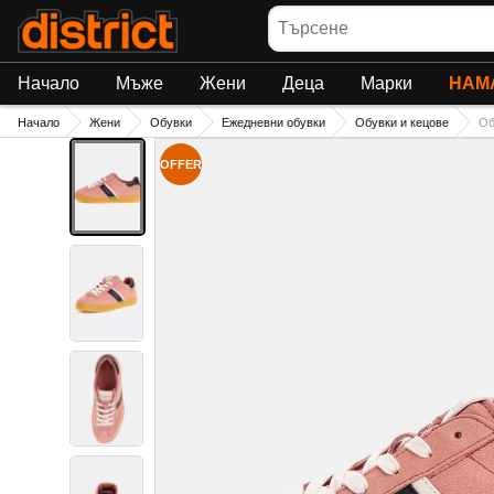
Търсене
Начало
Мъже
Жени
Деца
Марки
НАМ
Начало
Жени
Обувки
Ежедневни обувки
Обувки и кецове
Об
OFFER