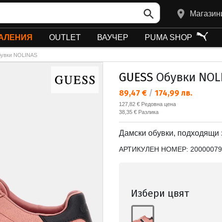
Магазин
АЛЕНИЯ
OUTLET
ВАУЧЕР
PUMA SHOP
увки NOLINAS
GUESS
Обувки NOL
Текуща цена:
89,47 €
/
174,99 лв.
Редовна цена:
127,82 €
Редовна цена
Спестявате:
38,35 €
Разлика
Дамски обувки, подходящи 
АРТИКУЛЕН НОМЕР:
20000079
Избери цвят