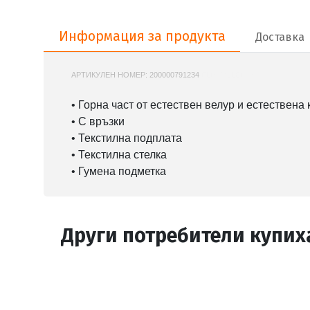
Информация за продукта
Информация за продукта
Доставка
АРТИКУЛЕН НОМЕР:
200000791234
FLPNOLLEP12
• Горна част от естествен велур и естествена
• С връзки
• Текстилна подплата
• Текстилна стелка
• Гумена подметка
Други потребители купих