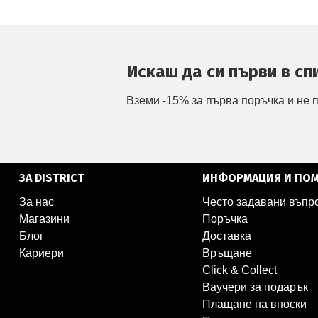
Искаш да си първи в сп
Вземи -15% за първа поръчка и не 
ЗА DISTRICT
ИНФОРМАЦИЯ И ПО
За нас
Често задавани въпр
Магазини
Поръчка
Блог
Доставка
Кариери
Връщане
Click & Collect
Ваучери за подарък
Плащане на вноски