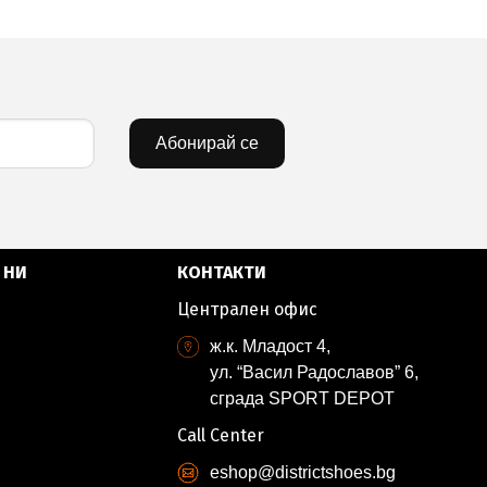
Абонирай се
 НИ
КОНТАКТИ
Централен офис
ж.к. Младост 4,
ул. “Васил Радославов” 6,
сграда SPORT DEPOT
Call Center
eshop@districtshoes.bg