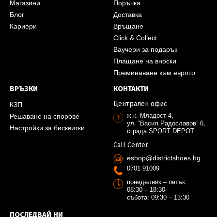
Магазини
Поръчка
Блог
Доставка
Кариери
Връщане
Click & Collect
Ваучери за подарък
Плащане на вноски
Преминаване към еврото
ВРЪЗКИ
КОНТАКТИ
Централен офис
КЗП
ж.к. Младост 4,
Решаване на спорове
ул. “Васил Радославов” 6,
Настройки за бисквитки
сграда SPORT DEPOT
Call Center
eshop@districtshoes.bg
0701 91009
понеделник – петък:
08:30 – 18:30
събота: 09:30 – 13:30
ПОСЛЕДВАЙ НИ