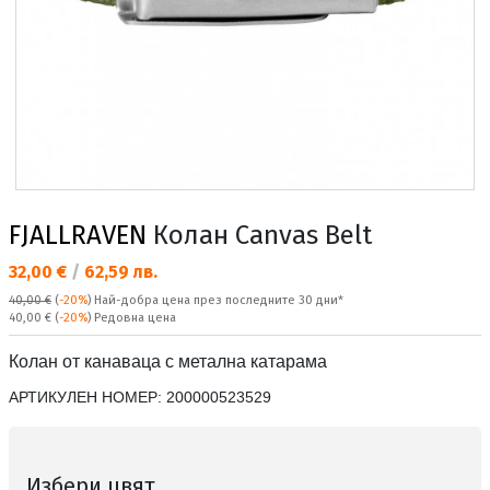
FJALLRAVEN
Колан Canvas Belt
Текуща цена:
32,00 €
/
62,59 лв.
40,00 €
(
-20%
)
Най-добра цена през последните 30 дни*
Редовна цена:
40,00 €
(
-20%
) Редовна цена
Колан от канаваца с метална катарама
АРТИКУЛЕН НОМЕР:
200000523529
Избери цвят