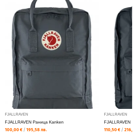
FJALLRAVEN
FJALLRAVEN
FJALLRAVEN Раница Kanken
FJALLRAVEN Ран
100,00 €
/
195,58 лв.
110,50 €
/
216,12