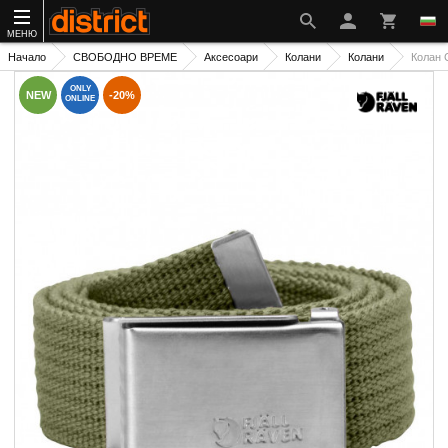
МЕНЮ
Начало
СВОБОДНО ВРЕМЕ
Аксесоари
Колани
Колани
Колан 
ONLY
NEW
-20%
ONLINE