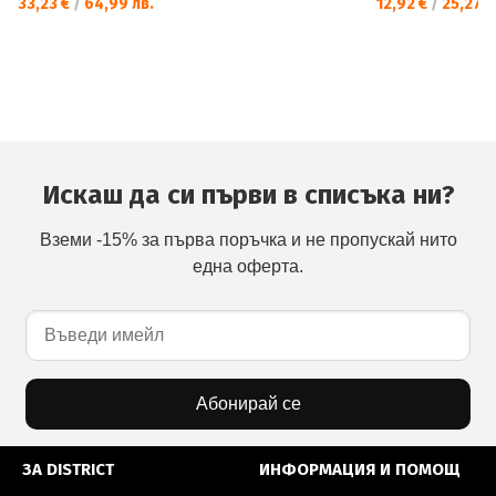
33,23 €
/
64,99 лв.
12,92 €
/
25,27 л
Искаш да си първи в списъка ни?
Вземи -15% за първа поръчка и не пропускай нито
една оферта.
Абонирай се
ЗА DISTRICT
ИНФОРМАЦИЯ И ПОМОЩ