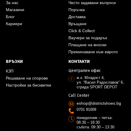
За нас
Често задавани въпроси
Магазини
Поръчка
Блог
Доставка
Кариери
Връщане
Click & Collect
Ваучери за подарък
Плащане на вноски
Преминаване към еврото
ВРЪЗКИ
КОНТАКТИ
Централен офис
КЗП
ж.к. Младост 4,
Решаване на спорове
ул. “Васил Радославов” 6,
Настройки за бисквитки
сграда SPORT DEPOT
Call Center
eshop@districtshoes.bg
0701 91009
понеделник – петък:
08:30 – 18:30
събота: 09:30 – 13:30