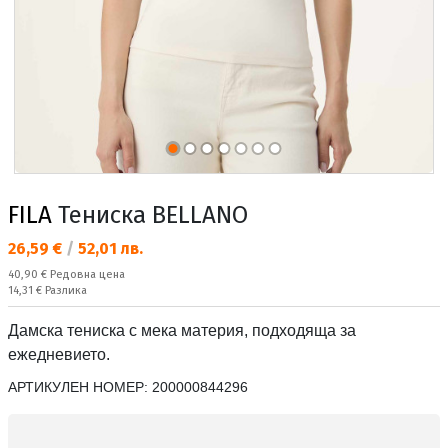
FILA
Тениска BELLANO
Текуща цена:
26,59 €
/
52,01 лв.
Редовна цена:
40,90 €
Редовна цена
Спестявате:
14,31 €
Разлика
Дамска тениска с мека материя, подходяща за
ежедневието.
АРТИКУЛЕН НОМЕР:
200000844296