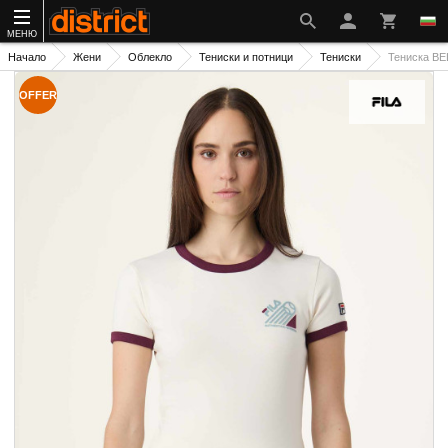
МЕНЮ
Начало
Жени
Облекло
Тениски и потници
Тениски
Тениска B
OFFER