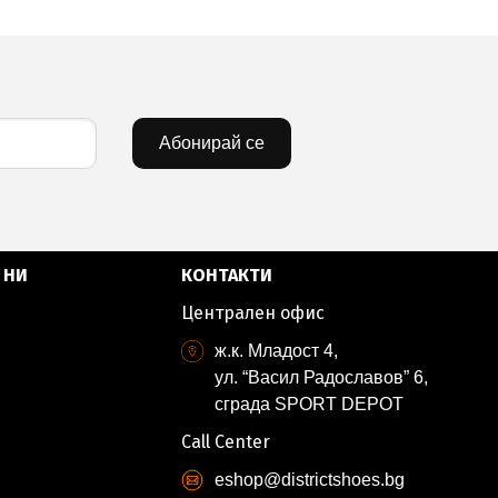
Абонирай се
 НИ
КОНТАКТИ
Централен офис
ж.к. Младост 4,
ул. “Васил Радославов” 6,
сграда SPORT DEPOT
Call Center
eshop@districtshoes.bg