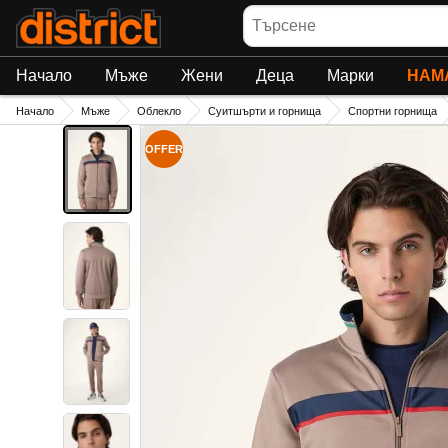
Търсене
Начало
Мъже
Жени
Деца
Марки
НАМ
Начало
Мъже
Облекло
Суитшърти и горнища
Спортни горнища
OFFER