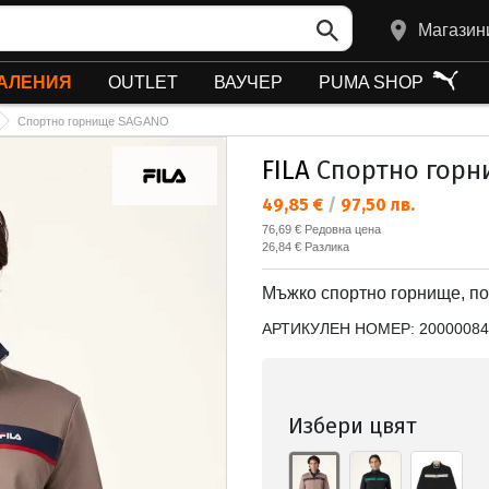
Магазин
АЛЕНИЯ
OUTLET
ВАУЧЕР
PUMA SHOP
Спортно горнище SAGANO
FILA
Спортно горн
Текуща цена:
49,85 €
/
97,50 лв.
Редовна цена:
76,69 €
Редовна цена
Спестявате:
26,84 €
Разлика
Мъжко спортно горнище, по
АРТИКУЛЕН НОМЕР:
20000084
Избери цвят