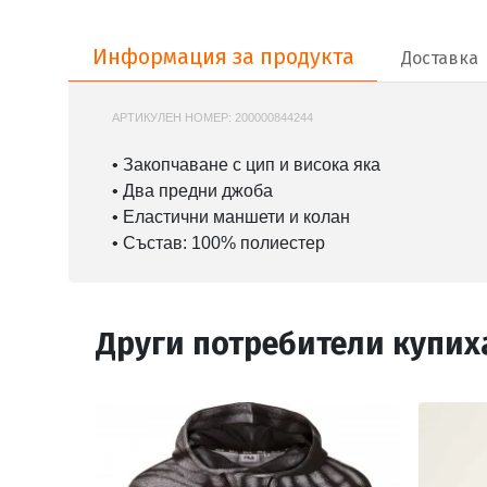
Информация за продукта
Информация за продукта
Доставка
АРТИКУЛЕН НОМЕР:
200000844244
FILA-FAM1109
• Закопчаване с цип и висока яка
• Два предни джоба
• Еластични маншети и колан
• Състав: 100% полиестер
Други потребители купих