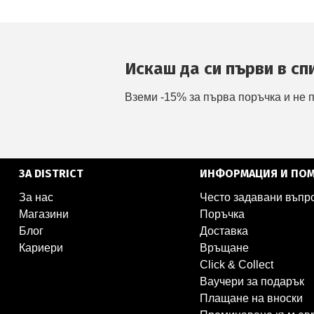
Искаш да си първи в сп
Вземи -15% за първа поръчка и не 
ЗА DISTRICT
ИНФОРМАЦИЯ И ПО
За нас
Често задавани въпр
Магазини
Поръчка
Блог
Доставка
Кариери
Връщане
Click & Collect
Ваучери за подарък
Плащане на вноски