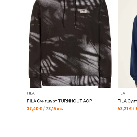
FILA
FILA
FILA Суитшърт TURNHOUT AOP
FILA Суи
37,40 €
/
73,15 лв.
43,21 €
/
8