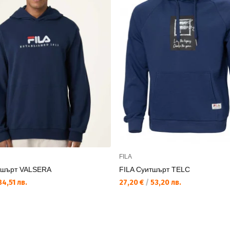
FILA
тшърт VALSERA
FILA Суитшърт TELC
4,51 лв.
27,20 €
/
53,20 лв.