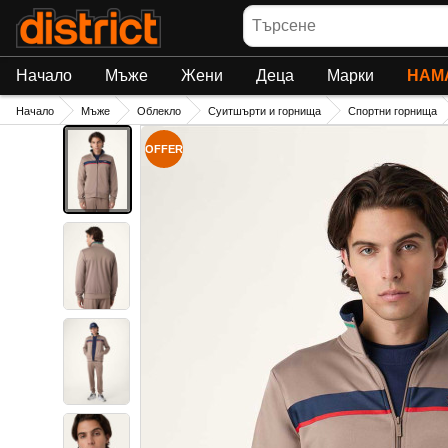
Търсене
Начало
Мъже
Жени
Деца
Марки
НАМ
Начало
Мъже
Облекло
Суитшърти и горнища
Спортни горнища
OFFER