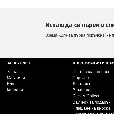
Искаш да си първи в сп
Вземи -15% за първа поръчка и не 
ЗА DISTRICT
ИНФОРМАЦИЯ И ПО
За нас
Често задавани въпр
Магазини
Поръчка
Блог
Доставка
Кариери
Връщане
Click & Collect
Ваучери за подарък
Плащане на вноски