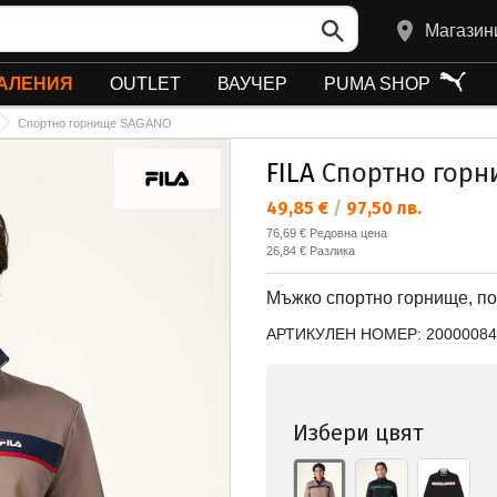
Магазин
АЛЕНИЯ
OUTLET
ВАУЧЕР
PUMA SHOP
Спортно горнище SAGANO
FILA
Спортно горн
Текуща цена:
49,85 €
/
97,50 лв.
Редовна цена:
76,69 €
Редовна цена
Спестявате:
26,84 €
Разлика
Мъжко спортно горнище, по
АРТИКУЛЕН НОМЕР:
20000084
Избери цвят