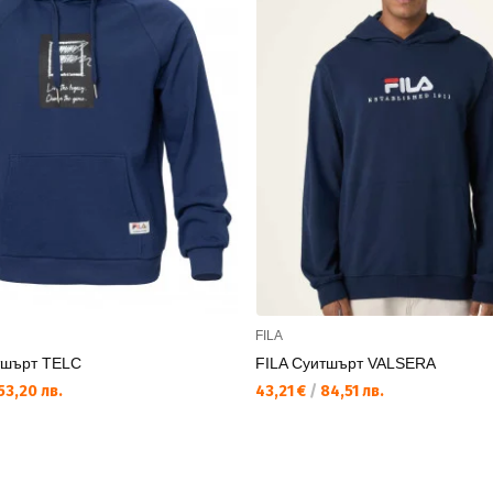
FILA
тшърт TELC
FILA Суитшърт VALSERA
53,20 лв.
43,21 €
/
84,51 лв.