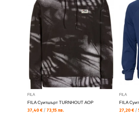
FILA
FILA
FILA Суитшърт TURNHOUT AOP
FILA Суи
37,40 €
/
73,15 лв.
27,20 €
/