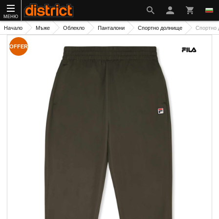
МЕНЮ
Начало
Мъже
Облекло
Панталони
Спортно долнище
Спортно
OFFER