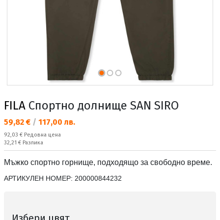
FILA
Спортно долнище SAN SIRO
Текуща цена:
59,82 €
/
117,00 лв.
Редовна цена:
92,03 €
Редовна цена
Спестявате:
32,21 €
Разлика
Мъжко спортно горнище, подходящо за свободно време.
АРТИКУЛЕН НОМЕР:
200000844232
Избери цвят