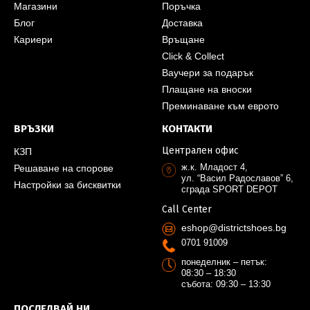
Магазини
Поръчка
Блог
Доставка
Кариери
Връщане
Click & Collect
Ваучери за подарък
Плащане на вноски
Преминаване към еврото
ВРЪЗКИ
КОНТАКТИ
Централен офис
КЗП
ж.к. Младост 4,
Решаване на спорове
ул. “Васил Радославов” 6,
Настройки за бисквитки
сграда SPORT DEPOT
Call Center
eshop@districtshoes.bg
0701 91009
понеделник – петък:
08:30 – 18:30
събота: 09:30 – 13:30
ПОСЛЕДВАЙ НИ