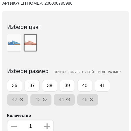
АРТИКУЛЕН НОМЕР:
200000795986
Избери цвят
Избери размер
ОБУВКИ CONVERSE - КОЙ Е МОЯТ РАЗМЕР
36
37
38
39
40
41
42
43
44
46
Количество