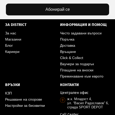
Абонирай се
ЗА DISTRICT
ИНФОРМАЦИЯ И ПОМОЩ
За нас
Често задавани въпроси
Магазини
Поръчка
Блог
Доставка
Кариери
Връщане
Click & Collect
Ваучери за подарък
Плащане на вноски
Преминаване към еврото
ВРЪЗКИ
КОНТАКТИ
Централен офис
КЗП
ж.к. Младост 4,
Решаване на спорове
ул. “Васил Радославов” 6,
Настройки за бисквитки
сграда SPORT DEPOT
Call Center