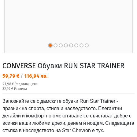
CONVERSE
Обувки RUN STAR TRAINER
Текуща цена:
59,79 €
/
116,94 лв.
Редовна цена:
91,98 €
Редовна цена
Спестявате:
32,19 €
Разлика
Запознайте се с дамските обувки Run Star Trainer -
празник на спорта, стила и наследството. Елегантни
детайли и комфортно омекотяване се съчетават добре с
всички ваши любими дрехи, денем и нощем. Следващата
стъпка в наследството на Star Chevron е тук.