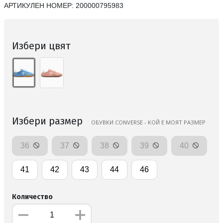
АРТИКУЛЕН НОМЕР:
200000795983
Избери цвят
Избери размер
ОБУВКИ CONVERSE - КОЙ Е МОЯТ РАЗМЕР
36
37
38
39
40
41
42
43
44
46
Количество