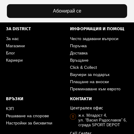
Абонирай се
ЗА DISTRICT
ИНФОРМАЦИЯ И ПОМОЩ
За нас
Често задавани въпроси
Магазини
Поръчка
Блог
Доставка
Кариери
Връщане
Click & Collect
Ваучери за подарък
Плащане на вноски
Преминаване към еврото
ВРЪЗКИ
КОНТАКТИ
Централен офис
КЗП
ж.к. Младост 4,
Решаване на спорове
ул. “Васил Радославов” 6,
Настройки за бисквитки
сграда SPORT DEPOT
Call Center