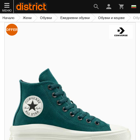
МЕНЮ
Начало
Жени
Обувки
Ежедневни обувки
Обувки и кецове
Обу
OFFER