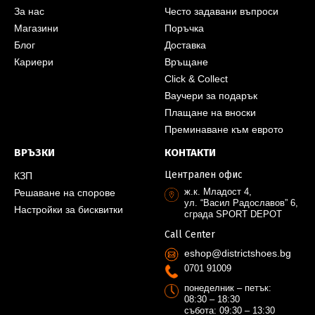
За нас
Често задавани въпроси
Магазини
Поръчка
Блог
Доставка
Кариери
Връщане
Click & Collect
Ваучери за подарък
Плащане на вноски
Преминаване към еврото
ВРЪЗКИ
КОНТАКТИ
Централен офис
КЗП
ж.к. Младост 4,
Решаване на спорове
ул. “Васил Радославов” 6,
Настройки за бисквитки
сграда SPORT DEPOT
Call Center
eshop@districtshoes.bg
0701 91009
понеделник – петък:
08:30 – 18:30
събота: 09:30 – 13:30