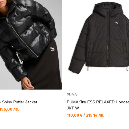
PUMA
Shiny Puffer Jacket
PUMA Яке ESS RELAXED Hoode
JKT W
156,00 лв.
110,00 €
/
215,14 лв.