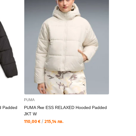
PUMA
PUMA
d Padded
PUMA Яке ESS RELAXED Hooded Padded
PUMA Яке P
JKT W
157,47 €
/
3
110,00 €
/
215,14 лв.