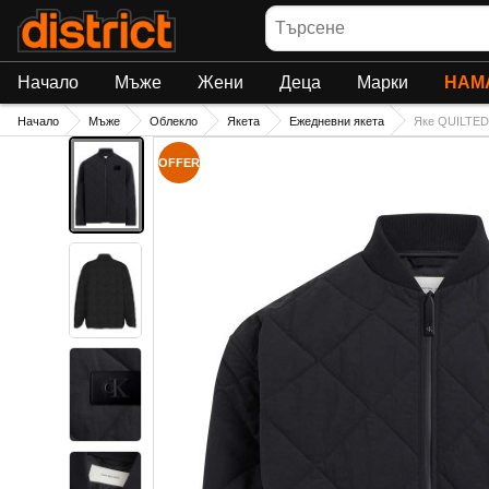
Търсене
Начало
Мъже
Жени
Деца
Марки
НАМ
Начало
Мъже
Облекло
Якета
Ежедневни якета
Яке QUILTE
OFFER