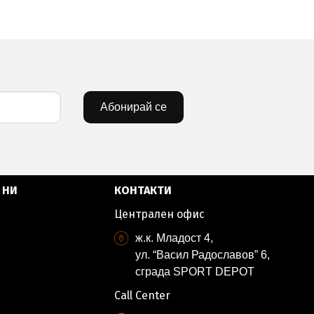
Абонирай се
 НИ
КОНТАКТИ
Централен офис
ж.к. Младост 4,
ул. “Васил Радославов” 6,
сграда SPORT DEPOT
Call Center