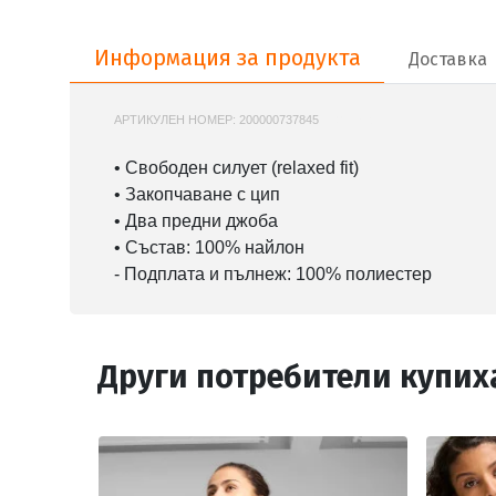
Информация за продукта
Информация за продукта
Доставка
АРТИКУЛЕН НОМЕР:
200000737845
J30J326936
• Свободен силует (relaxed fit)
• Закопчаване с цип
• Два предни джоба
• Състав: 100% найлон
- Подплата и пълнеж: 100% полиестер
Други потребители купих