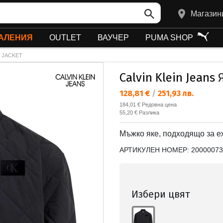
Магазин
АЛЕНИЯ
OUTLET
ВАУЧЕР
PUMA SHOP
D JACKET
Calvin Klein Jeans
Я
Текуща цена:
128,81 €
/
251,93 лв.
Редовна цена:
184,01 €
Редовна цена
Спестявате:
55,20 €
Разлика
Мъжко яке, подходящо за е
АРТИКУЛЕН НОМЕР:
20000073
Избери цвят