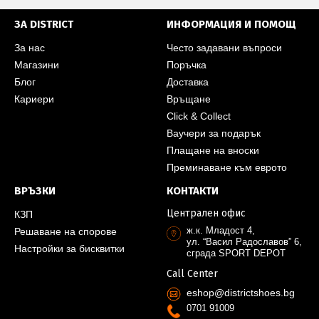
ЗА DISTRICT
ИНФОРМАЦИЯ И ПОМОЩ
За нас
Често задавани въпроси
Магазини
Поръчка
Блог
Доставка
Кариери
Връщане
Click & Collect
Ваучери за подарък
Плащане на вноски
Преминаване към еврото
ВРЪЗКИ
КОНТАКТИ
Централен офис
КЗП
ж.к. Младост 4,
Решаване на спорове
ул. “Васил Радославов” 6,
Настройки за бисквитки
сграда SPORT DEPOT
Call Center
eshop@districtshoes.bg
0701 91009