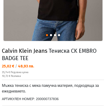
Calvin Klein Jeans
Тениска CK EMBRO
BADGE TEE
Текуща цена:
25,02 €
/
48,93 лв.
Редовна цена:
35,74 €
Редовна цена
Спестявате:
10,72 €
Разлика
Мъжка тениска с мека памучна материя, подходяща за
ежедневието.
АРТИКУЛЕН НОМЕР:
200000737836