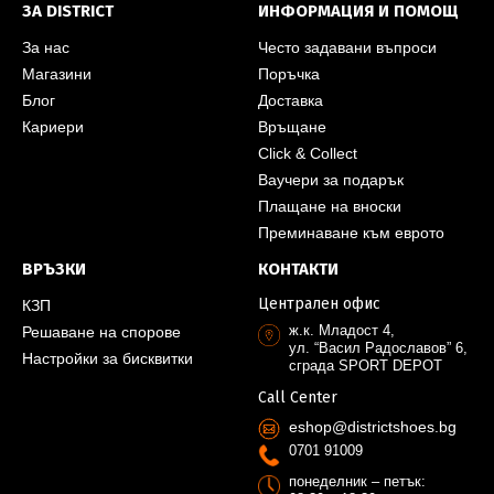
ЗА DISTRICT
ИНФОРМАЦИЯ И ПОМОЩ
За нас
Често задавани въпроси
Магазини
Поръчка
Блог
Доставка
Кариери
Връщане
Click & Collect
Ваучери за подарък
Плащане на вноски
Преминаване към еврото
ВРЪЗКИ
КОНТАКТИ
Централен офис
КЗП
ж.к. Младост 4,
Решаване на спорове
ул. “Васил Радославов” 6,
Настройки за бисквитки
сграда SPORT DEPOT
Call Center
eshop@districtshoes.bg
0701 91009
понеделник – петък: