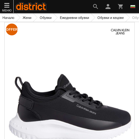
МЕНЮ
Начало
Жени
Обувки
Ежедневни обувки
Обувки и кецове
Обу
OFFER