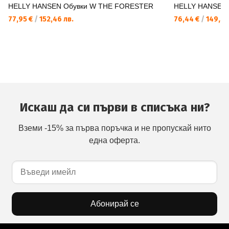
HELLY HANSEN Обувки W THE FORESTER
HELLY HANSEN
77,95 €
/
152,46 лв.
76,44 €
/
149,50
Искаш да си първи в списъка ни?
Вземи -15% за първа поръчка и не пропускай нито
една оферта.
Абонирай се